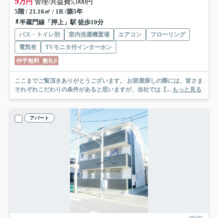
9
万円
管理/共益費5,000円
5階 / 21.16㎡ / 1R /築5年
半蔵門線「押上」駅 徒歩10分
バス・トイレ別
室内洗濯機置場
エアコン
フローリング
電気有
TVモニタ付インターホン
仲手無料
敷礼0
ここまでご覧頂きありがとうございます。 お部屋探しの際には、皆さま
それぞれこだわりの条件があると思いますが、当社では【...
もっと見る
アパート