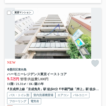
賃貸マンション
NEW
墨田区東向島
ハーモニーレジデンス東京イーストコア
9.5
万円
管理/共益費5,000円
11階 / 21.31㎡ / 1K /築15年
京成押上線「京成曳舟」駅 徒歩8分
半蔵門線「押上」駅 徒歩13分
バス・トイレ別
室内洗濯機置場
エアコン
バルコニー
フローリング
電気有