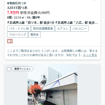
葛飾区四つ木
AZEST四つ木
7.9
万円
管理/共益費10,000円
8階 / 22.51㎡ / 1K /築8年
京成押上線「四ツ木」駅 徒歩7分
京成押上線「八広」駅 徒歩19分
バス・トイレ別
室内洗濯機置場
エアコン
バルコニー
フローリング
電気有
敷0
ここまでご覧頂きありがとうございます。 お部屋探しの際には、皆さま
それぞれこだわりの条件があると思いますが、当社では【...
もっと見る
賃貸マンション