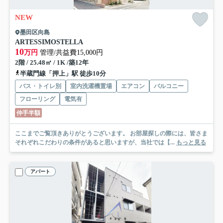
NEW
墨田区向島
ARTESSIMOSTELLA
10
万円
管理/共益費15,000円
2階 / 25.48㎡ / 1K /築12年
半蔵門線「押上」駅 徒歩10分
バス・トイレ別
室内洗濯機置場
エアコン
バルコニー
フローリング
電気有
仲手半額
ここまでご覧頂きありがとうございます。 お部屋探しの際には、皆さま
それぞれこだわりの条件があると思いますが、当社では【...
もっと見る
アパート