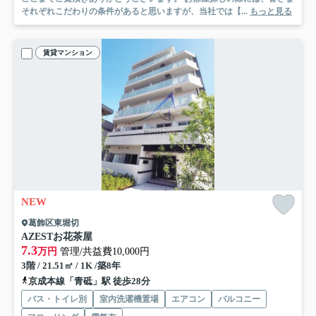
それぞれこだわりの条件があると思いますが、当社では【...
もっと見る
賃貸マンション
NEW
葛飾区東堀切
AZESTお花茶屋
7.3
万円
管理/共益費10,000円
3階 / 21.51㎡ / 1K /築8年
京成本線「青砥」駅 徒歩28分
バス・トイレ別
室内洗濯機置場
エアコン
バルコニー