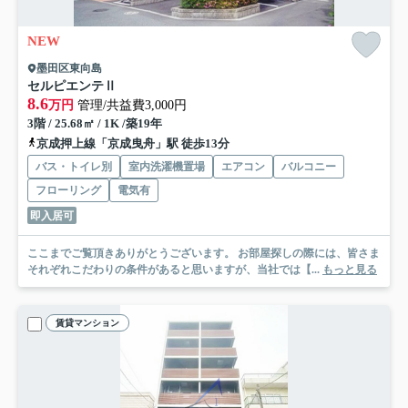
NEW
墨田区東向島
セルピエンテⅡ
8.6
万円
管理/共益費3,000円
3階 / 25.68㎡ / 1K /築19年
京成押上線「京成曳舟」駅 徒歩13分
バス・トイレ別
室内洗濯機置場
エアコン
バルコニー
フローリング
電気有
即入居可
ここまでご覧頂きありがとうございます。 お部屋探しの際には、皆さま
それぞれこだわりの条件があると思いますが、当社では【...
もっと見る
賃貸マンション