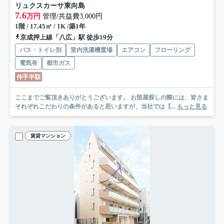
リュクスカーサ東向島
7.6
万円
管理/共益費3,000円
1階 / 17.45㎡ / 1K /築1年
京成押上線「八広」駅 徒歩19分
バス・トイレ別
室内洗濯機置場
エアコン
フローリング
電気有
都市ガス
仲手半額
ここまでご覧頂きありがとうございます。 お部屋探しの際には、皆さま
それぞれこだわりの条件があると思いますが、当社では【...
もっと見る
賃貸マンション