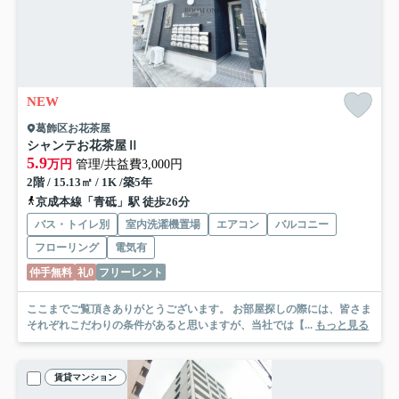
NEW
葛飾区お花茶屋
シャンテお花茶屋Ⅱ
5.9
万円
管理/共益費3,000円
2階 / 15.13㎡ / 1K /築5年
京成本線「青砥」駅 徒歩26分
バス・トイレ別
室内洗濯機置場
エアコン
バルコニー
フローリング
電気有
仲手無料
礼0
フリーレント
ここまでご覧頂きありがとうございます。 お部屋探しの際には、皆さま
それぞれこだわりの条件があると思いますが、当社では【...
もっと見る
賃貸マンション