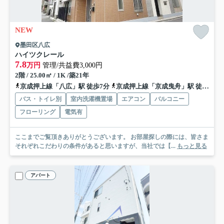
NEW
墨田区八広
ハイツクレール
7.8
万円
管理/共益費3,000円
2階 / 25.00㎡ / 1K /築21年
京成押上線「八広」駅 徒歩7分
京成押上線「京成曳舟」駅 徒歩19分
バス・トイレ別
室内洗濯機置場
エアコン
バルコニー
フローリング
電気有
ここまでご覧頂きありがとうございます。 お部屋探しの際には、皆さま
それぞれこだわりの条件があると思いますが、当社では【...
もっと見る
アパート