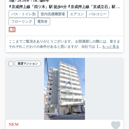
5階 / 20.16㎡ / 1K /築8年
京成押上線「四ツ木」駅 徒歩9分
京成押上線「京成立石」駅 徒歩10分
バス・トイレ別
室内洗濯機置場
エアコン
バルコニー
フローリング
電気有
敷0
ここまでご覧頂きありがとうございます。 お部屋探しの際には、皆さま
それぞれこだわりの条件があると思いますが、当社では【...
もっと見る
賃貸マンション
NEW