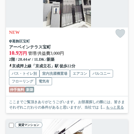
NEW
葛飾区宝町
アーベインテラス宝町
10.9
万円
管理/共益費3,000円
2階 / 28.44㎡ / 1LDK /新築
京成押上線「京成立石」駅 徒歩22分
バス・トイレ別
室内洗濯機置場
エアコン
バルコニー
フローリング
電気有
仲手無料
新築
ここまでご覧頂きありがとうございます。 お部屋探しの際には、皆さま
それぞれこだわりの条件があると思いますが、当社では【...
もっと見る
賃貸マンション