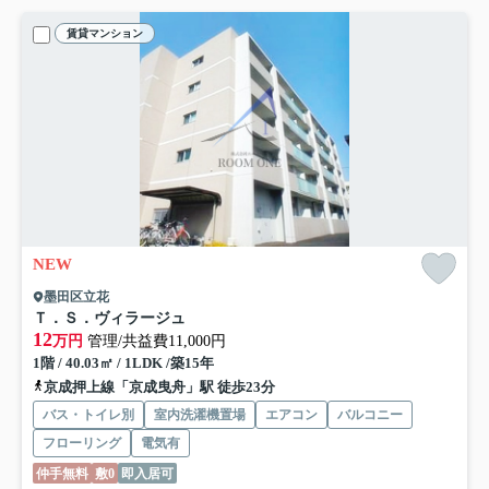
賃貸マンション
NEW
墨田区立花
Ｔ．Ｓ．ヴィラージュ
12
万円
管理/共益費11,000円
1階 / 40.03㎡ / 1LDK /築15年
京成押上線「京成曳舟」駅 徒歩23分
バス・トイレ別
室内洗濯機置場
エアコン
バルコニー
フローリング
電気有
仲手無料
敷0
即入居可