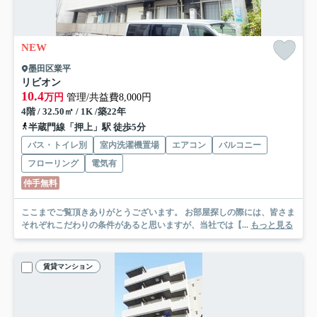
NEW
墨田区業平
リビオン
10.4
万円
管理/共益費8,000円
4階 / 32.50㎡ / 1K /築22年
半蔵門線「押上」駅 徒歩5分
バス・トイレ別
室内洗濯機置場
エアコン
バルコニー
フローリング
電気有
仲手無料
ここまでご覧頂きありがとうございます。 お部屋探しの際には、皆さま
それぞれこだわりの条件があると思いますが、当社では【...
もっと見る
賃貸マンション