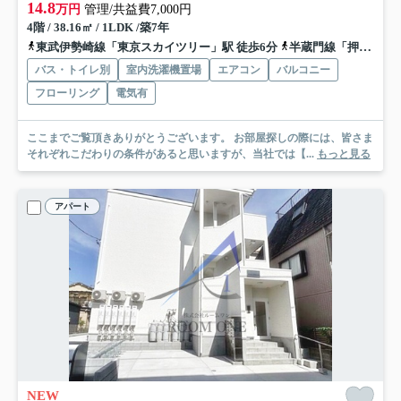
14.8
万円
管理/共益費7,000円
4階 / 38.16㎡ / 1LDK /築7年
東武伊勢崎線「東京スカイツリー」駅 徒歩6分
半蔵門線「押上」駅 徒歩9分
バス・トイレ別
室内洗濯機置場
エアコン
バルコニー
フローリング
電気有
ここまでご覧頂きありがとうございます。 お部屋探しの際には、皆さま
それぞれこだわりの条件があると思いますが、当社では【...
もっと見る
アパート
NEW