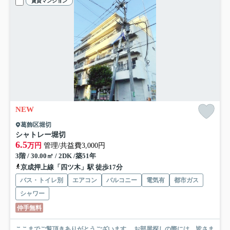
賃貸マンション
NEW
葛飾区堀切
シャトレー堀切
6.5
万円
管理/共益費3,000円
3階 / 30.00㎡ / 2DK /築51年
京成押上線「四ツ木」駅 徒歩17分
バス・トイレ別
エアコン
バルコニー
電気有
都市ガス
シャワー
仲手無料
ここまでご覧頂きありがとうございます。 お部屋探しの際には、皆さま