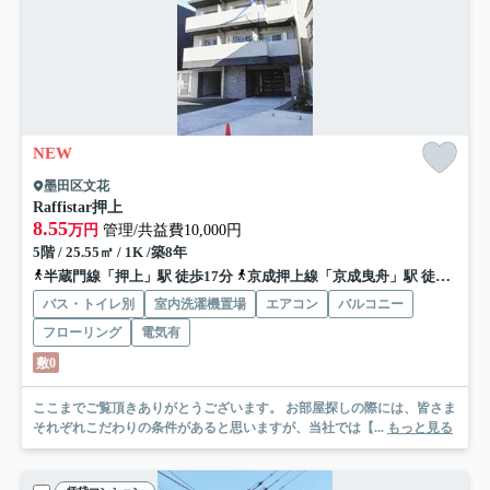
NEW
墨田区文花
Raffistar押上
8.55
万円
管理/共益費10,000円
5階 / 25.55㎡ / 1K /築8年
半蔵門線「押上」駅 徒歩17分
京成押上線「京成曳舟」駅 徒歩17分
バス・トイレ別
室内洗濯機置場
エアコン
バルコニー
フローリング
電気有
敷0
ここまでご覧頂きありがとうございます。 お部屋探しの際には、皆さま
それぞれこだわりの条件があると思いますが、当社では【...
もっと見る