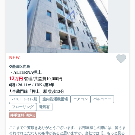
NEW
墨田区向島
・ALTERNA押上
12
万円
管理/共益費10,000円
6階 / 26.11㎡ / 1DK /築3年
半蔵門線「押上」駅 徒歩12分
バス・トイレ別
室内洗濯機置場
エアコン
バルコニー
フローリング
電気有
仲手無料
敷礼0
ここまでご覧頂きありがとうございます。 お部屋探しの際には、皆さま
それぞれこだわりの条件があると思いますが、当社では【...
もっと見る