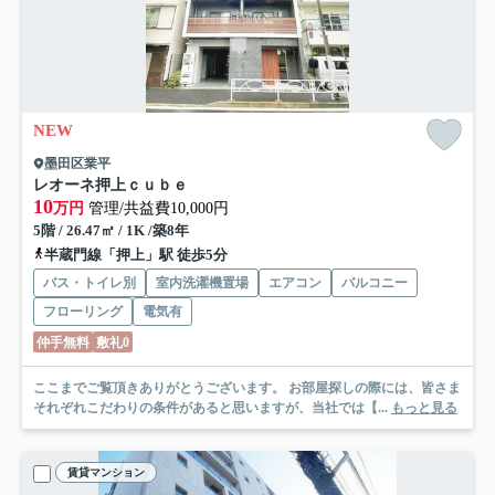
NEW
墨田区業平
レオーネ押上ｃｕｂｅ
10
万円
管理/共益費10,000円
5階 / 26.47㎡ / 1K /築8年
半蔵門線「押上」駅 徒歩5分
バス・トイレ別
室内洗濯機置場
エアコン
バルコニー
フローリング
電気有
仲手無料
敷礼0
ここまでご覧頂きありがとうございます。 お部屋探しの際には、皆さま
それぞれこだわりの条件があると思いますが、当社では【...
もっと見る
賃貸マンション