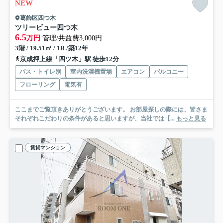
NEW
葛飾区四つ木
ツリービュー四つ木
6.5
万円
管理/共益費3,000円
3階 / 19.51㎡ / 1R /築12年
京成押上線「四ツ木」駅 徒歩12分
バス・トイレ別
室内洗濯機置場
エアコン
バルコニー
フローリング
電気有
ここまでご覧頂きありがとうございます。 お部屋探しの際には、皆さま
それぞれこだわりの条件があると思いますが、当社では【...
もっと見る
賃貸マンション