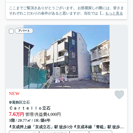
ここまでご覧頂きありがとうございます。 お部屋探しの際には、皆さま
それぞれこだわりの条件があると思いますが、当社では【...
もっと見る
アパート
NEW
葛飾区立石
Ｃａｒｔｅｌｌｏ立石
7.6
万円
管理/共益費4,000円
3階 / 20.77㎡ / 1R /築4年
京成押上線「京成立石」駅 徒歩3分
京成本線「青砥」駅 徒歩15分