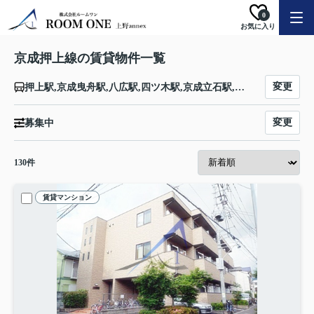
0
お気に入り
京成押上線の賃貸物件一覧
変更
押上駅,京成曳舟駅,八広駅,四ツ木駅,京成立石駅,青砥駅
変更
募集中
130
件
賃貸マンション