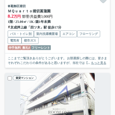
葛飾区堀切
ＭＱｕａｒｔｏ堀切菖蒲園
8.2
万円
管理/共益費3,000円
1階 / 25.00㎡ / 1K /築1年未満
京成押上線「四ツ木」駅 徒歩17分
バス・トイレ別
室内洗濯機置場
エアコン
フローリング
電気有
都市ガス
仲手無料
敷礼0
フリーレント
ここまでご覧頂きありがとうございます。 お部屋探しの際には、皆さま
それぞれこだわりの条件があると思いますが、当社では【...
もっと見る
賃貸マンション