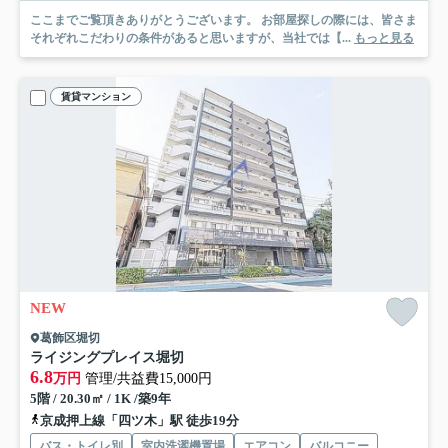
ここまでご覧頂きありがとうございます。 お部屋探しの際には、皆さま
それぞれこだわりの条件があると思いますが、当社では【...
もっと見る
賃貸マンション
NEW
葛飾区堀切
ライジングプレイス堀切
6.8
万円
管理/共益費15,000円
5階 / 20.30㎡ / 1K /築9年
京成押上線「四ツ木」駅 徒歩19分
バス・トイレ別
室内洗濯機置場
エアコン
バルコニー