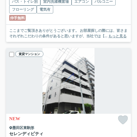
バス・トイレ別
室内洗濯機置場
エアコン
バルコニー
フローリング
電気有
仲手無料
ここまでご覧頂きありがとうございます。 お部屋探しの際には、皆さま
それぞれこだわりの条件があると思いますが、当社では【...
もっと見る
賃貸マンション
NEW
墨田区東駒形
セレンディピティ