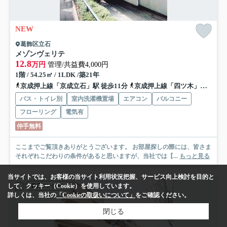
NEW
葛飾区立石
メゾンヴェリテ
12.8
万円
管理/共益費4,000円
1階 / 54.25㎡ / 1LDK /築21年
京成押上線「京成立石」駅 徒歩11分
京成押上線「四ツ木」駅 徒歩15分
バス・トイレ別
室内洗濯機置場
エアコン
バルコニー
フローリング
電気有
仲手無料
ここまでご覧頂きありがとうございます。 お部屋探しの際には、皆さま
それぞれこだわりの条件があると思いますが、当社では【...
もっと見る
当サイトでは、お客様の当サイト利用状況把握、サービス向上検討を目的と
して、クッキー（Cookie）を使用しています。
賃貸マンション
詳しくは、当社の
「Cookieの取扱いについて」
をご確認ください。
閉じる