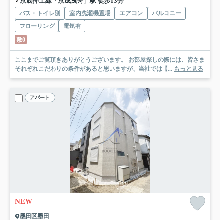
京成押上線「京成曳舟」駅 徒歩13分
バス・トイレ別
室内洗濯機置場
エアコン
バルコニー
フローリング
電気有
敷0
ここまでご覧頂きありがとうございます。 お部屋探しの際には、皆さま
それぞれこだわりの条件があると思いますが、当社では【...
もっと見る
アパート
NEW
墨田区墨田