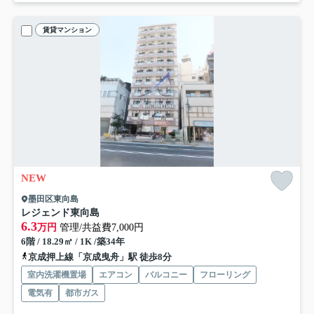
賃貸マンション
NEW
墨田区東向島
レジェンド東向島
6.3
万円
管理/共益費7,000円
6階 / 18.29㎡ / 1K /築34年
京成押上線「京成曳舟」駅 徒歩8分
室内洗濯機置場
エアコン
バルコニー
フローリング
電気有
都市ガス