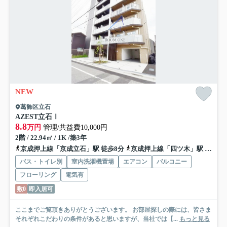
NEW
葛飾区立石
AZEST立石Ⅰ
8.8
万円
管理/共益費10,000円
2階 / 22.94㎡ / 1K /築3年
京成押上線「京成立石」駅 徒歩8分
京成押上線「四ツ木」駅 徒歩16分
バス・トイレ別
室内洗濯機置場
エアコン
バルコニー
フローリング
電気有
敷0
即入居可
ここまでご覧頂きありがとうございます。 お部屋探しの際には、皆さま
それぞれこだわりの条件があると思いますが、当社では【...
もっと見る