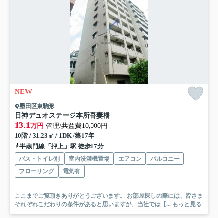
NEW
墨田区東駒形
日神デュオステージ本所吾妻橋
13.1
万円
管理/共益費10,000円
10階 / 31.23㎡ / 1DK /築17年
半蔵門線「押上」駅 徒歩17分
バス・トイレ別
室内洗濯機置場
エアコン
バルコニー
フローリング
電気有
ここまでご覧頂きありがとうございます。 お部屋探しの際には、皆さま
それぞれこだわりの条件があると思いますが、当社では【...
もっと見る