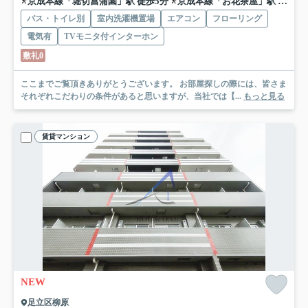
京成本線「堀切菖蒲園」駅 徒歩5分
京成本線「お花茶屋」駅 徒歩18分
バス・トイレ別
室内洗濯機置場
エアコン
フローリング
電気有
TVモニタ付インターホン
敷礼0
ここまでご覧頂きありがとうございます。 お部屋探しの際には、皆さま
それぞれこだわりの条件があると思いますが、当社では【...
もっと見る
賃貸マンション
NEW
足立区柳原