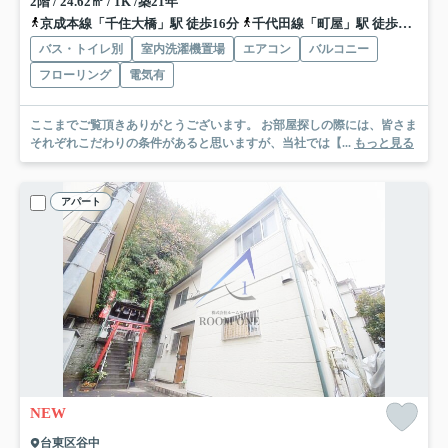
2階 / 24.62㎡ / 1K /築21年
京成本線「千住大橋」駅 徒歩16分
千代田線「町屋」駅 徒歩29分
バス・トイレ別
室内洗濯機置場
エアコン
バルコニー
フローリング
電気有
ここまでご覧頂きありがとうございます。 お部屋探しの際には、皆さま
それぞれこだわりの条件があると思いますが、当社では【...
もっと見る
アパート
NEW
台東区谷中