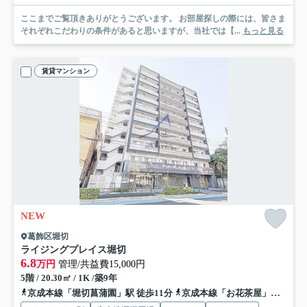
ここまでご覧頂きありがとうございます。 お部屋探しの際には、皆さま
それぞれこだわりの条件があると思いますが、当社では【...
もっと見る
賃貸マンション
NEW
葛飾区堀切
ライジングプレイス堀切
6.8
万円
管理/共益費15,000円
5階 / 20.30㎡ / 1K /築9年
京成本線「堀切菖蒲園」駅 徒歩11分
京成本線「お花茶屋」駅 徒歩14分