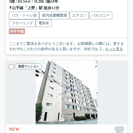
3階 / 84.54㎡ / 3LDK /築24年
山手線「上野」駅 徒歩12分
バス・トイレ別
室内洗濯機置場
エアコン
バルコニー
フローリング
電気有
仲手半額
ここまでご覧頂きありがとうございます。 お部屋探しの際には、皆さま
それぞれこだわりの条件があると思いますが、当社では【...
もっと見る
賃貸マンション
NEW