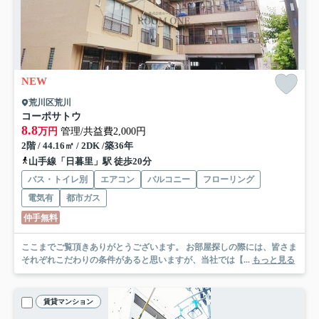
NEW
荒川区荒川
コーポサトウ
8.8
万円
管理/共益費2,000円
2階 / 44.16㎡ / 2DK /築36年
山手線「日暮里」駅 徒歩20分
バス・トイレ別
エアコン
バルコニー
フローリング
電気有
都市ガス
仲手無料
ここまでご覧頂きありがとうございます。 お部屋探しの際には、皆さま
それぞれこだわりの条件があると思いますが、当社では【...
もっと見る
賃貸マンション