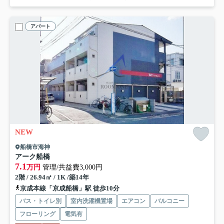
アパート
NEW
船橋市海神
アーク船橋
7.1
万円
管理/共益費3,000円
2階 / 26.94㎡ / 1K /築14年
京成本線「京成船橋」駅 徒歩10分
バス・トイレ別
室内洗濯機置場
エアコン
バルコニー
フローリング
電気有