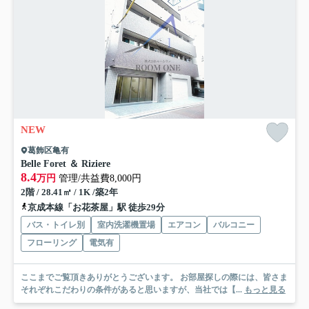
NEW
葛飾区亀有
Belle Foret ＆ Riziere
8.4
万円
管理/共益費8,000円
2階 / 28.41㎡ / 1K /築2年
京成本線「お花茶屋」駅 徒歩29分
バス・トイレ別
室内洗濯機置場
エアコン
バルコニー
フローリング
電気有
ここまでご覧頂きありがとうございます。 お部屋探しの際には、皆さま
それぞれこだわりの条件があると思いますが、当社では【...
もっと見る