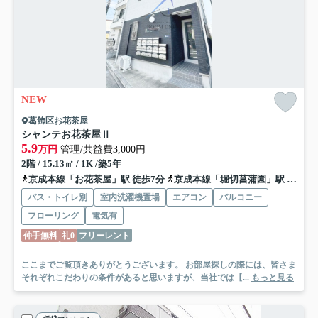
NEW
葛飾区お花茶屋
シャンテお花茶屋Ⅱ
5.9
万円
管理/共益費3,000円
2階 / 15.13㎡ / 1K /築5年
京成本線「お花茶屋」駅 徒歩7分
京成本線「堀切菖蒲園」駅 徒歩20分
バス・トイレ別
室内洗濯機置場
エアコン
バルコニー
フローリング
電気有
仲手無料
礼0
フリーレント
ここまでご覧頂きありがとうございます。 お部屋探しの際には、皆さま
それぞれこだわりの条件があると思いますが、当社では【...
もっと見る