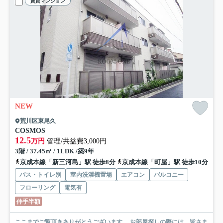
賃貸マンション
NEW
荒川区東尾久
COSMOS
12.5
万円
管理/共益費3,000円
3階 / 37.45㎡ / 1LDK /築9年
京成本線「新三河島」駅 徒歩8分
京成本線「町屋」駅 徒歩10分
バス・トイレ別
室内洗濯機置場
エアコン
バルコニー
フローリング
電気有
仲手半額
ここまでご覧頂きありがとうございます。 お部屋探しの際には、皆さま