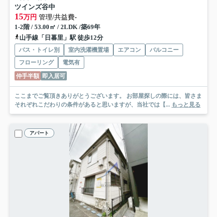
ツインズ谷中
15
万円
管理/共益費-
1-2階 / 53.00㎡ / 2LDK /築69年
山手線「日暮里」駅 徒歩12分
バス・トイレ別
室内洗濯機置場
エアコン
バルコニー
フローリング
電気有
仲手半額
即入居可
ここまでご覧頂きありがとうございます。 お部屋探しの際には、皆さま
それぞれこだわりの条件があると思いますが、当社では【...
もっと見る
アパート