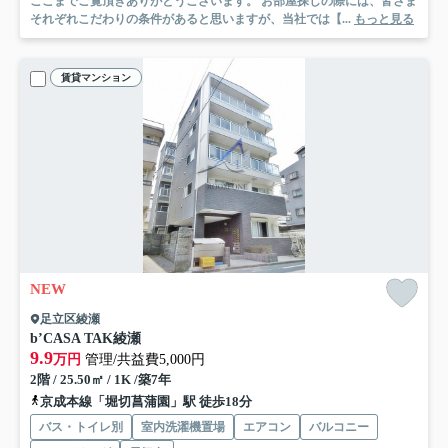
ここまでご覧頂きありがとうございます。 お部屋探しの際には、皆さま
それぞれこだわりの条件があると思いますが、当社では【...
もっと見る
賃貸マンション
NEW
足立区綾瀬
b’CASA TAK綾瀬
9.9
万円
管理/共益費5,000円
2階 / 25.50㎡ / 1K /築7年
京成本線「堀切菖蒲園」駅 徒歩18分
バス・トイレ別
室内洗濯機置場
エアコン
バルコニー