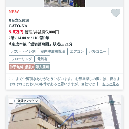
NEW
足立区綾瀬
GATO-NA
5.8
万円
管理/共益費5,000円
2階 / 14.00㎡ / 1K /築9年
京成本線「堀切菖蒲園」駅 徒歩21分
バス・トイレ別
室内洗濯機置場
エアコン
バルコニー
フローリング
電気有
仲手無料
敷礼0
即入居可
ここまでご覧頂きありがとうございます。 お部屋探しの際には、皆さま
それぞれこだわりの条件があると思いますが、当社では【...
もっと見る
賃貸マンション