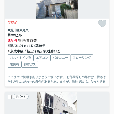
NEW
荒川区東尾久
和幸ビル
8
万円
管理/共益費-
3階 / 21.00㎡ / 1K /築30年
京成本線「新三河島」駅 徒歩14分
バス・トイレ別
エアコン
バルコニー
フローリング
電気有
都市ガス
ここまでご覧頂きありがとうございます。 お部屋探しの際には、皆さま
それぞれこだわりの条件があると思いますが、当社では【...
もっと見る
アパート