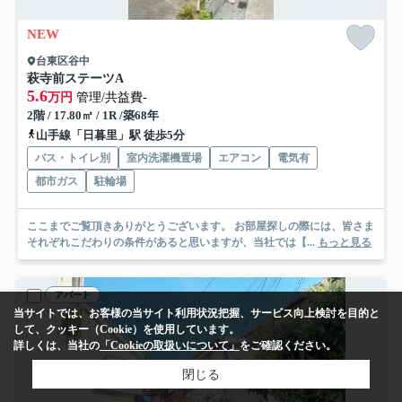
NEW
台東区谷中
萩寺前ステーツA
5.6
万円
管理/共益費-
2階 / 17.80㎡ / 1R /築68年
山手線「日暮里」駅 徒歩5分
バス・トイレ別
室内洗濯機置場
エアコン
電気有
都市ガス
駐輪場
ここまでご覧頂きありがとうございます。 お部屋探しの際には、皆さま
それぞれこだわりの条件があると思いますが、当社では【...
もっと見る
アパート
当サイトでは、お客様の当サイト利用状況把握、サービス向上検討を目的と
して、クッキー（Cookie）を使用しています。
詳しくは、当社の
「Cookieの取扱いについて」
をご確認ください。
閉じる