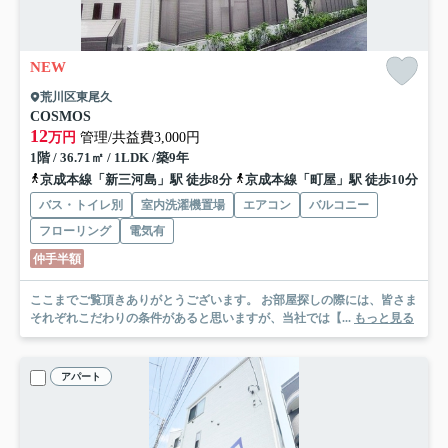
NEW
荒川区東尾久
COSMOS
12
万円
管理/共益費3,000円
1階 / 36.71㎡ / 1LDK /築9年
京成本線「新三河島」駅 徒歩8分
京成本線「町屋」駅 徒歩10分
バス・トイレ別
室内洗濯機置場
エアコン
バルコニー
フローリング
電気有
仲手半額
ここまでご覧頂きありがとうございます。 お部屋探しの際には、皆さま
それぞれこだわりの条件があると思いますが、当社では【...
もっと見る
アパート