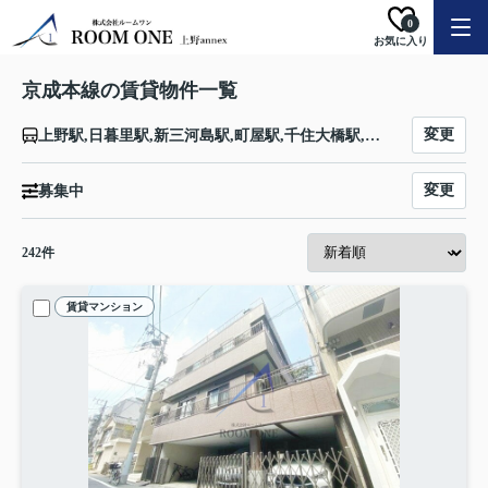
0
お気に入り
京成本線の賃貸物件一覧
変更
上野駅,日暮里駅,新三河島駅,町屋駅,千住大橋駅,京成関屋駅,堀切菖蒲園駅,お花茶屋駅,青砥駅,京成高砂駅,京成小岩駅,江戸川駅,国府台駅,市川真間駅,菅野駅,本八幡駅,鬼越駅,京成中山駅,東中山駅,京成西船駅,海神駅,京成船橋駅,大神宮下駅,船橋競馬場駅,谷津駅,京成津田沼駅,京成大久保駅,実籾駅,八千代台駅,京成大和田駅,勝田台駅,志津駅,ユーカリが丘駅,京成臼井駅,京成佐倉駅,大佐倉駅,京成酒々井駅,宗吾参道駅,公津の杜駅,成田駅,東成田駅,空港第２ビル駅,成田空港駅
変更
募集中
242
件
賃貸マンション