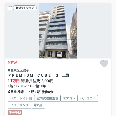
賃貸マンション
NEW
台東区元浅草
ＰＲＥＭＩＵＭ ＣＵＢＥ Ｇ 上野
11
万円
管理/共益費15,000円
6階 / 25.36㎡ / 1K /築10年
日比谷線「上野」駅 徒歩8分
バス・トイレ別
室内洗濯機置場
エアコン
バルコニー
フローリング
電気有
仲手半額