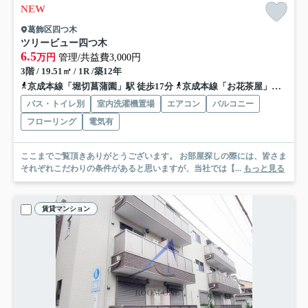
NEW
葛飾区四つ木
ツリービュー四つ木
6.5
万円
管理/共益費3,000円
3階 / 19.51㎡ / 1R /築12年
京成本線「堀切菖蒲園」駅 徒歩17分
京成本線「お花茶屋」駅 徒歩18分
バス・トイレ別
室内洗濯機置場
エアコン
バルコニー
フローリング
電気有
ここまでご覧頂きありがとうございます。 お部屋探しの際には、皆さま
それぞれこだわりの条件があると思いますが、当社では【...
もっと見る
賃貸マンション