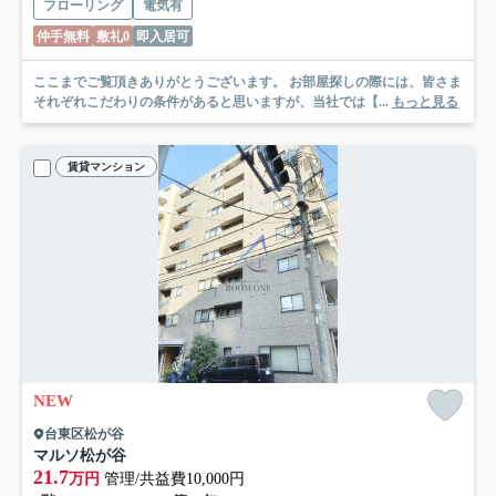
フローリング
電気有
仲手無料
敷礼0
即入居可
ここまでご覧頂きありがとうございます。 お部屋探しの際には、皆さま
それぞれこだわりの条件があると思いますが、当社では【...
もっと見る
賃貸マンション
NEW
台東区松が谷
マルソ松が谷
21.7
万円
管理/共益費10,000円