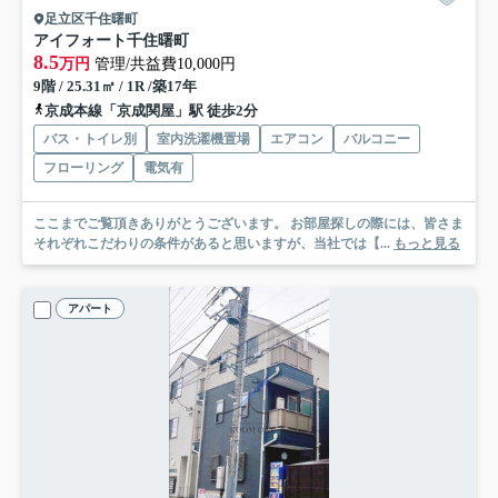
足立区千住曙町
アイフォート千住曙町
8.5
万円
管理/共益費10,000円
9階 / 25.31㎡ / 1R /築17年
京成本線「京成関屋」駅 徒歩2分
バス・トイレ別
室内洗濯機置場
エアコン
バルコニー
フローリング
電気有
ここまでご覧頂きありがとうございます。 お部屋探しの際には、皆さま
それぞれこだわりの条件があると思いますが、当社では【...
もっと見る
アパート