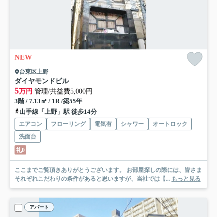
NEW
台東区上野
ダイヤモンドビル
5
万円
管理/共益費5,000円
3階 / 7.13㎡ / 1R /築55年
山手線「上野」駅 徒歩14分
エアコン
フローリング
電気有
シャワー
オートロック
洗面台
礼0
ここまでご覧頂きありがとうございます。 お部屋探しの際には、皆さま
それぞれこだわりの条件があると思いますが、当社では【...
もっと見る
アパート