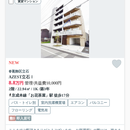
賃貸マンション
NEW
葛飾区立石
AZEST立石Ⅰ
8.8
万円
管理/共益費10,000円
2階 / 22.94㎡ / 1K /築3年
京成本線「お花茶屋」駅 徒歩17分
バス・トイレ別
室内洗濯機置場
エアコン
バルコニー
フローリング
電気有
敷0
即入居可