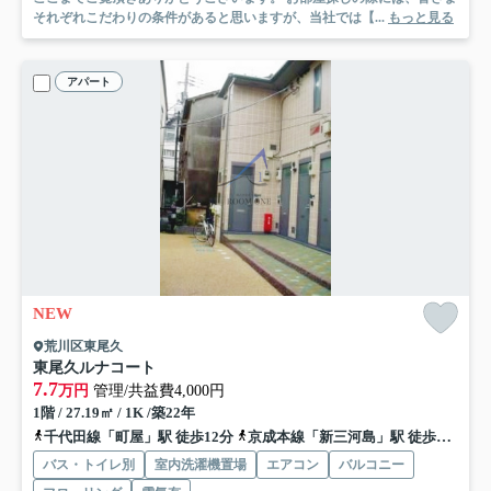
それぞれこだわりの条件があると思いますが、当社では【...
もっと見る
アパート
NEW
荒川区東尾久
東尾久ルナコート
7.7
万円
管理/共益費4,000円
1階 / 27.19㎡ / 1K /築22年
千代田線「町屋」駅 徒歩12分
京成本線「新三河島」駅 徒歩13分
バス・トイレ別
室内洗濯機置場
エアコン
バルコニー