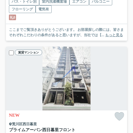
バス・トイレ別
室内洗濯機置場
エアコン
バルコニー
フローリング
電気有
礼0
ここまでご覧頂きありがとうございます。 お部屋探しの際には、皆さま
それぞれこだわりの条件があると思いますが、当社では【...
もっと見る
賃貸マンション
NEW
荒川区西日暮里
プライムアーバン西日暮里フロント