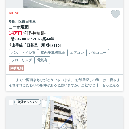
NEW
荒川区東日暮里
コーポ塚田
14
万円
管理/共益費-
3階 / 35.00㎡ / 2DK /築44年
山手線「日暮里」駅 徒歩11分
バス・トイレ別
室内洗濯機置場
エアコン
バルコニー
フローリング
電気有
仲手無料
ここまでご覧頂きありがとうございます。 お部屋探しの際には、皆さま
それぞれこだわりの条件があると思いますが、当社では【...
もっと見る
賃貸マンション