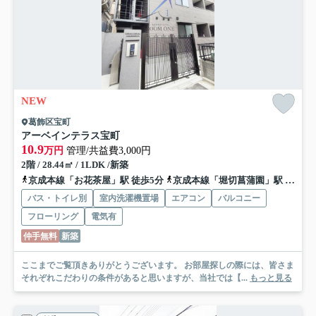
NEW
葛飾区宝町
アーベインテラス宝町
10.9
万円
管理/共益費3,000円
2階 / 28.44㎡ / 1LDK /新築
京成本線「お花茶屋」駅 徒歩5分
京成本線「堀切菖蒲園」駅 徒歩13分
バス・トイレ別
室内洗濯機置場
エアコン
バルコニー
フローリング
電気有
仲手無料
新築
ここまでご覧頂きありがとうございます。 お部屋探しの際には、皆さま
それぞれこだわりの条件があると思いますが、当社では【...
もっと見る