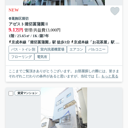
NEW
葛飾区堀切
アゼスト堀切菖蒲園Ⅱ
9.1
万円
管理/共益費13,000円
1階 / 25.65㎡ / 1K /築7年
京成本線「堀切菖蒲園」駅 徒歩3分
京成本線「お花茶屋」駅 徒歩16分
バス・トイレ別
室内洗濯機置場
エアコン
バルコニー
フローリング
電気有
ここまでご覧頂きありがとうございます。 お部屋探しの際には、皆さま
それぞれこだわりの条件があると思いますが、当社では【...
もっと見る
賃貸マンション