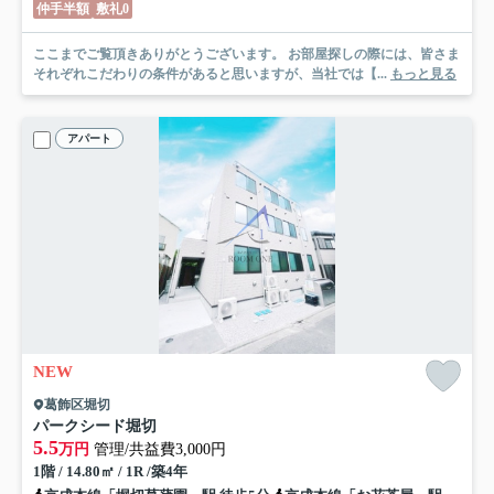
仲手半額
敷礼0
ここまでご覧頂きありがとうございます。 お部屋探しの際には、皆さま
それぞれこだわりの条件があると思いますが、当社では【...
もっと見る
アパート
NEW
葛飾区堀切
パークシード堀切
5.5
万円
管理/共益費3,000円
1階 / 14.80㎡ / 1R /築4年