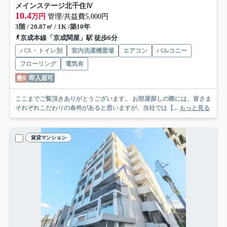
メインステージ北千住Ⅳ
10.4
万円
管理/共益費5,000円
3階 / 20.87㎡ / 1K /築10年
京成本線「京成関屋」駅 徒歩6分
バス・トイレ別
室内洗濯機置場
エアコン
バルコニー
フローリング
電気有
敷0
即入居可
ここまでご覧頂きありがとうございます。 お部屋探しの際には、皆さま
それぞれこだわりの条件があると思いますが、当社では【...
もっと見る
賃貸マンション