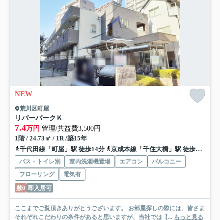
NEW
荒川区町屋
リバーパークＫ
7.4
万円
管理/共益費3,500円
1階 / 24.73㎡ / 1R /築15年
千代田線「町屋」駅 徒歩14分
京成本線「千住大橋」駅 徒歩29分
バス・トイレ別
室内洗濯機置場
エアコン
バルコニー
フローリング
電気有
敷0
即入居可
ここまでご覧頂きありがとうございます。 お部屋探しの際には、皆さま
それぞれこだわりの条件があると思いますが、当社では【...
もっと見る