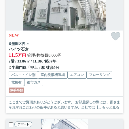
NEW
墨田区押上
ハイツ石倉
11.5
万円
管理/共益費8,000円
2階 / 33.86㎡ / 1LDK /築39年
半蔵門線「押上」駅 徒歩5分
バス・トイレ別
室内洗濯機置場
エアコン
フローリング
電気有
都市ガス
仲手半額
ここまでご覧頂きありがとうございます。 お部屋探しの際には、皆さま
それぞれこだわりの条件があると思いますが、当社では【...
もっと見る
アパート