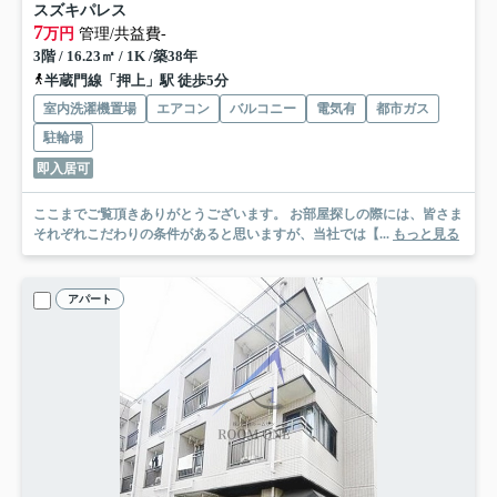
スズキパレス
7
万円
管理/共益費-
3階 / 16.23㎡ / 1K /築38年
半蔵門線「押上」駅 徒歩5分
室内洗濯機置場
エアコン
バルコニー
電気有
都市ガス
駐輪場
即入居可
ここまでご覧頂きありがとうございます。 お部屋探しの際には、皆さま
それぞれこだわりの条件があると思いますが、当社では【...
もっと見る
アパート