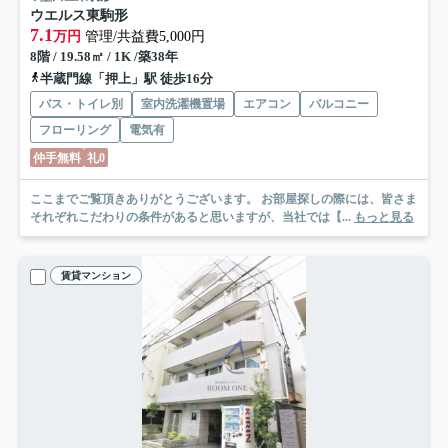
ウエルス東駒形
7.1
万円
管理/共益費5,000円
8階 / 19.58㎡ / 1K /築38年
半蔵門線「押上」駅 徒歩16分
バス・トイレ別
室内洗濯機置場
エアコン
バルコニー
フローリング
電気有
仲手無料
礼0
ここまでご覧頂きありがとうございます。 お部屋探しの際には、皆さま
それぞれこだわりの条件があると思いますが、当社では【...
もっと見る
賃貸マンション