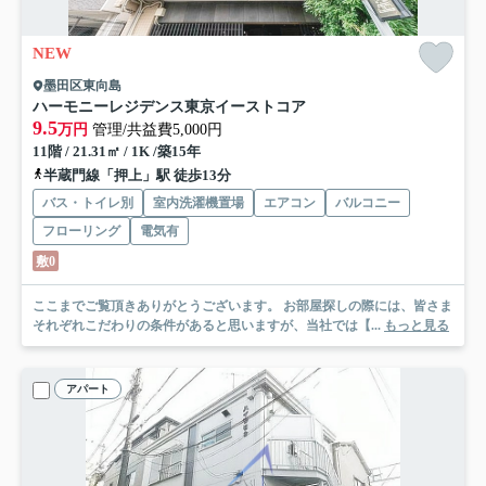
NEW
墨田区東向島
ハーモニーレジデンス東京イーストコア
9.5
万円
管理/共益費5,000円
11階 / 21.31㎡ / 1K /築15年
半蔵門線「押上」駅 徒歩13分
バス・トイレ別
室内洗濯機置場
エアコン
バルコニー
フローリング
電気有
敷0
ここまでご覧頂きありがとうございます。 お部屋探しの際には、皆さま
それぞれこだわりの条件があると思いますが、当社では【...
もっと見る
アパート