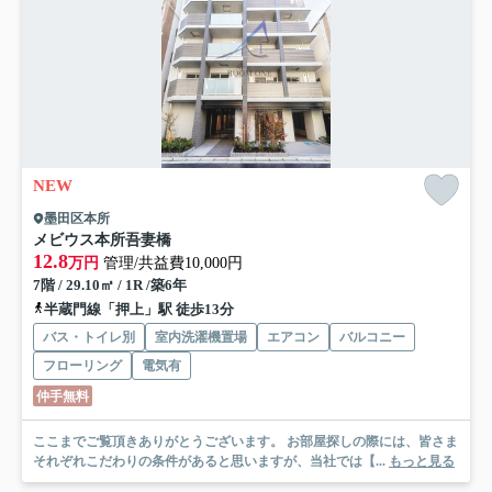
NEW
墨田区本所
メビウス本所吾妻橋
12.8
万円
管理/共益費10,000円
7階 / 29.10㎡ / 1R /築6年
半蔵門線「押上」駅 徒歩13分
バス・トイレ別
室内洗濯機置場
エアコン
バルコニー
フローリング
電気有
仲手無料
ここまでご覧頂きありがとうございます。 お部屋探しの際には、皆さま
それぞれこだわりの条件があると思いますが、当社では【...
もっと見る