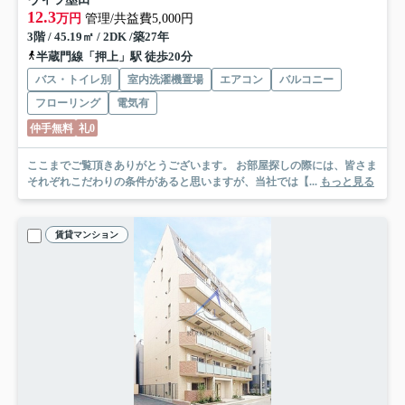
12.3
万円
管理/共益費5,000円
3階 / 45.19㎡ / 2DK /築27年
半蔵門線「押上」駅 徒歩20分
バス・トイレ別
室内洗濯機置場
エアコン
バルコニー
フローリング
電気有
仲手無料
礼0
ここまでご覧頂きありがとうございます。 お部屋探しの際には、皆さま
それぞれこだわりの条件があると思いますが、当社では【...
もっと見る
賃貸マンション