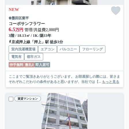
NEW
墨田区業平
コーポサンフラワー
6.5
万円
管理/共益費2,000円
3階 / 18.13㎡ / 1K /築33年
京成押上線「押上」駅 徒歩3分
室内洗濯機置場
エアコン
バルコニー
フローリング
電気有
都市ガス
仲手無料
敷礼0
即入居可
ここまでご覧頂きありがとうございます。 お部屋探しの際には、皆さま
それぞれこだわりの条件があると思いますが、当社では【...
もっと見る
賃貸マンション