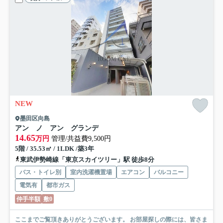
NEW
墨田区向島
アン ノ アン グランデ
14.65
万円
管理/共益費9,500円
5階 / 35.53㎡ / 1LDK /築3年
東武伊勢崎線「東京スカイツリー」駅 徒歩8分
バス・トイレ別
室内洗濯機置場
エアコン
バルコニー
電気有
都市ガス
仲手半額
敷0
ここまでご覧頂きありがとうございます。 お部屋探しの際には、皆さま