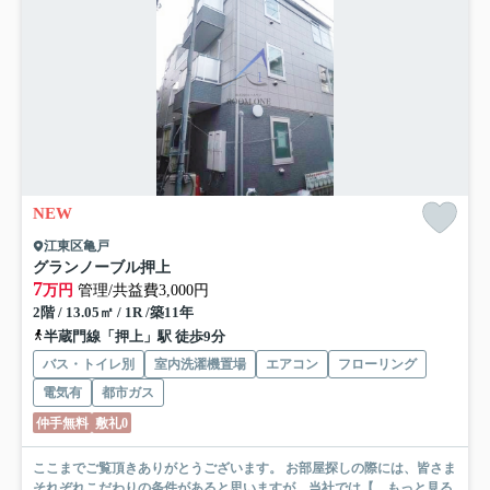
NEW
江東区亀戸
グランノーブル押上
7
万円
管理/共益費3,000円
2階 / 13.05㎡ / 1R /築11年
半蔵門線「押上」駅 徒歩9分
バス・トイレ別
室内洗濯機置場
エアコン
フローリング
電気有
都市ガス
仲手無料
敷礼0
ここまでご覧頂きありがとうございます。 お部屋探しの際には、皆さま
それぞれこだわりの条件があると思いますが、当社では【...
もっと見る