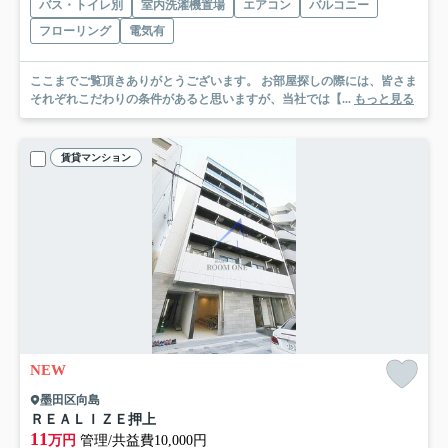
バス・トイレ別
室内洗濯機置場
エアコン
バルコニー
フローリング
電気有
ここまでご覧頂きありがとうございます。 お部屋探しの際には、皆さま
それぞれこだわりの条件があると思いますが、当社では【...
もっと見る
賃貸マンション
NEW
墨田区向島
ＲＥＡＬＩＺＥ押上
11
万円
管理/共益費10,000円