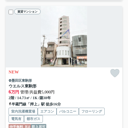
賃貸マンション
NEW
墨田区東駒形
ウエルス東駒形
6
万円
管理/共益費5,000円
2階 / 14.73㎡ / 1K /築38年
半蔵門線「押上」駅 徒歩16分
室内洗濯機置場
エアコン
バルコニー
フローリング
電気有
都市ガス
仲手無料
礼0
即入居可