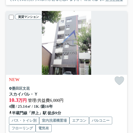
賃貸マンション
NEW
墨田区文花
スカイパル・Ｙ
10.3
万円
管理/共益費6,000円
4階 / 25.14㎡ / 1K /築16年
半蔵門線「押上」駅 徒歩9分
バス・トイレ別
室内洗濯機置場
エアコン
バルコニー
フローリング
電気有