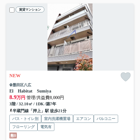
賃貸マンション
NEW
墨田区八広
El Habitat Sumiya
8.9
万円
管理/共益費8,000円
3階 / 32.10㎡ / 1DK /築7年
半蔵門線「押上」駅 徒歩21分
バス・トイレ別
室内洗濯機置場
エアコン
バルコニー
フローリング
電気有
敷0