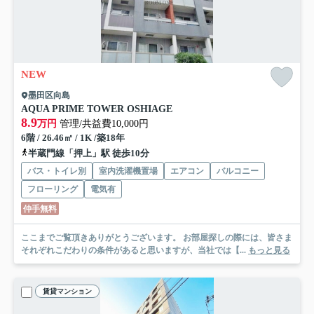
NEW
墨田区向島
AQUA PRIME TOWER OSHIAGE
8.9
万円
管理/共益費10,000円
6階 / 26.46㎡ / 1K /築18年
半蔵門線「押上」駅 徒歩10分
バス・トイレ別
室内洗濯機置場
エアコン
バルコニー
フローリング
電気有
仲手無料
ここまでご覧頂きありがとうございます。 お部屋探しの際には、皆さま
それぞれこだわりの条件があると思いますが、当社では【...
もっと見る
賃貸マンション