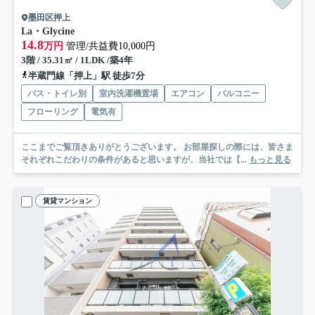
墨田区押上
La・Glycine
14.8
万円
管理/共益費10,000円
3階 / 35.31㎡ / 1LDK /築4年
半蔵門線「押上」駅 徒歩7分
バス・トイレ別
室内洗濯機置場
エアコン
バルコニー
フローリング
電気有
ここまでご覧頂きありがとうございます。 お部屋探しの際には、皆さま
それぞれこだわりの条件があると思いますが、当社では【...
もっと見る
賃貸マンション