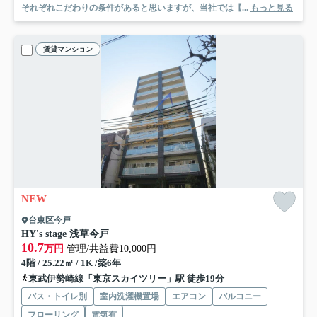
それぞれこだわりの条件があると思いますが、当社では【...
もっと見る
賃貸マンション
NEW
台東区今戸
HY's stage 浅草今戸
10.7
万円
管理/共益費10,000円
4階 / 25.22㎡ / 1K /築6年
東武伊勢崎線「東京スカイツリー」駅 徒歩19分
バス・トイレ別
室内洗濯機置場
エアコン
バルコニー
フローリング
電気有