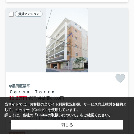
賃貸マンション
墨田区業平
Ｃｅｒｃａ Ｔｏｒｒｅ
11.2
万円
管理/共益費8,000円
4階 / 25.44㎡ / 1K /築18年
当サイトでは、お客様の当サイト利用状況把握、サービス向上検討を目的と
して、クッキー（Cookie）を使用しています。
半蔵門線「押上」駅 徒歩3分
詳しくは、当社の
「Cookieの取扱いについて」
をご確認ください。
バス・トイレ別
室内洗濯機置場
エアコン
バルコニー
閉じる
フローリング
電気有