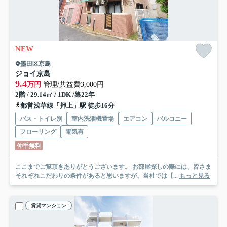
NEW
墨田区京島
ジョイ京島
9.4
万円
管理/共益費3,000円
2階 / 29.14㎡ / 1DK /築22年
都営浅草線「押上」駅 徒歩16分
バス・トイレ別
室内洗濯機置場
エアコン
バルコニー
フローリング
電気有
仲手無料
ここまでご覧頂きありがとうございます。 お部屋探しの際には、皆さま
それぞれこだわりの条件があると思いますが、当社では【...
もっと見る
賃貸マンション