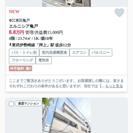
NEW
江東区亀戸
エルニシア亀戸
8.8
万円
管理/共益費15,000円
4階 / 23.74㎡ / 1K /築18年
東武伊勢崎線「押上」駅 徒歩12分
バス・トイレ別
室内洗濯機置場
エアコン
バルコニー
フローリング
電気有
仲手無料
敷0
ここまでご覧頂きありがとうございます。 お部屋探しの際には、皆さま
それぞれこだわりの条件があると思いますが、当社では【...
もっと見る
賃貸マンション