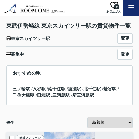
0
お気に入り
東武伊勢崎線 東京スカイツリー駅の賃貸物件一覧
変更
東京スカイツリー駅
変更
募集中
おすすめの駅
三ノ輪駅
/
入谷駅
/
南千住駅
/
綾瀬駅
/
北千住駅
/
鶯谷駅
/
千住大橋駅
/
田端駅
/
三河島駅
/
新三河島駅
60
件
賃貸マンション