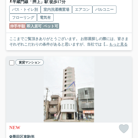
半蔵門線「押上」駅 徒歩17分
バス・トイレ別
室内洗濯機置場
エアコン
バルコニー
フローリング
電気有
仲手半額
即入居可
ペット可
ここまでご覧頂きありがとうございます。 お部屋探しの際には、皆さま
それぞれこだわりの条件があると思いますが、当社では【...
もっと見る
賃貸マンション
NEW
墨田区東駒形