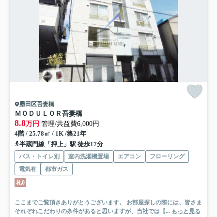
墨田区吾妻橋
ＭＯＤＵＬＯＲ吾妻橋
8.8
万円
管理/共益費6,000円
4階 / 25.78㎡ / 1K /築21年
半蔵門線「押上」駅 徒歩17分
バス・トイレ別
室内洗濯機置場
エアコン
フローリング
電気有
都市ガス
礼0
ここまでご覧頂きありがとうございます。 お部屋探しの際には、皆さま
それぞれこだわりの条件があると思いますが、当社では【...
もっと見る