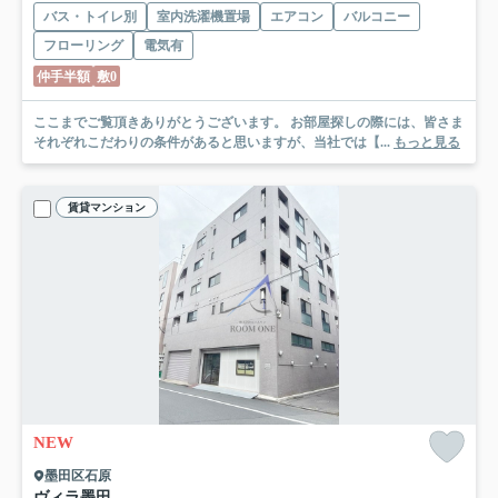
バス・トイレ別
室内洗濯機置場
エアコン
バルコニー
フローリング
電気有
仲手半額
敷0
ここまでご覧頂きありがとうございます。 お部屋探しの際には、皆さま
それぞれこだわりの条件があると思いますが、当社では【...
もっと見る
賃貸マンション
NEW
墨田区石原
ヴィラ墨田