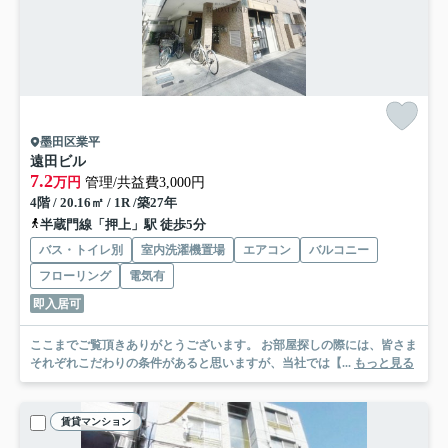
墨田区業平
遠田ビル
7.2
万円
管理/共益費3,000円
4階 / 20.16㎡ / 1R /築27年
半蔵門線「押上」駅 徒歩5分
バス・トイレ別
室内洗濯機置場
エアコン
バルコニー
フローリング
電気有
即入居可
ここまでご覧頂きありがとうございます。 お部屋探しの際には、皆さま
それぞれこだわりの条件があると思いますが、当社では【...
もっと見る
賃貸マンション