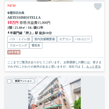
NEW
墨田区向島
ARTESSIMOSTELLA
10
万円
管理/共益費15,000円
2階 / 25.48㎡ / 1K /築12年
半蔵門線「押上」駅 徒歩10分
バス・トイレ別
室内洗濯機置場
エアコン
バルコニー
フローリング
電気有
仲手半額
ここまでご覧頂きありがとうございます。 お部屋探しの際には、皆さま
それぞれこだわりの条件があると思いますが、当社では【...
もっと見る
賃貸マンション