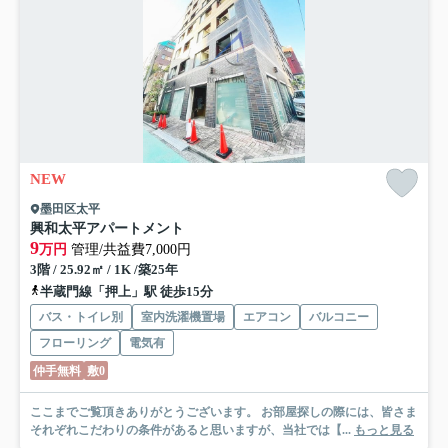
NEW
墨田区太平
興和太平アパートメント
9
万円
管理/共益費7,000円
3階 / 25.92㎡ / 1K /築25年
半蔵門線「押上」駅 徒歩15分
バス・トイレ別
室内洗濯機置場
エアコン
バルコニー
フローリング
電気有
仲手無料
敷0
ここまでご覧頂きありがとうございます。 お部屋探しの際には、皆さま
それぞれこだわりの条件があると思いますが、当社では【...
もっと見る