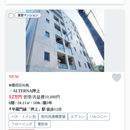
賃貸マンション
NEW
墨田区向島
・ALTERNA押上
12
万円
管理/共益費10,000円
6階 / 26.11㎡ / 1DK /築3年
半蔵門線「押上」駅 徒歩12分
バス・トイレ別
室内洗濯機置場
エアコン
バルコニー
フローリング
電気有