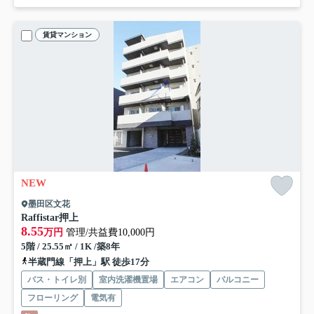
賃貸マンション
NEW
墨田区文花
Raffistar押上
8.55
万円
管理/共益費10,000円
5階 / 25.55㎡ / 1K /築8年
半蔵門線「押上」駅 徒歩17分
バス・トイレ別
室内洗濯機置場
エアコン
バルコニー
フローリング
電気有