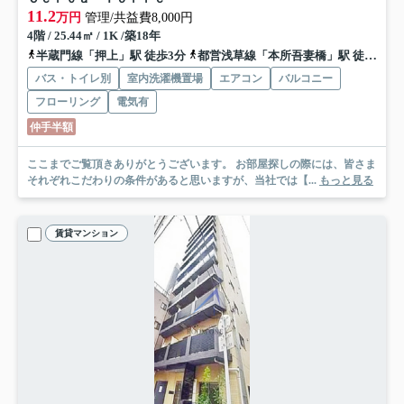
11.2
万円
管理/共益費8,000円
4階 / 25.44㎡ / 1K /築18年
半蔵門線「押上」駅 徒歩3分
都営浅草線「本所吾妻橋」駅 徒歩12分
バス・トイレ別
室内洗濯機置場
エアコン
バルコニー
フローリング
電気有
仲手半額
ここまでご覧頂きありがとうございます。 お部屋探しの際には、皆さま
それぞれこだわりの条件があると思いますが、当社では【...
もっと見る
賃貸マンション