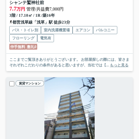
シャンテ鷲神社前
7.7
万円
管理/共益費7,000円
3階 / 17.10㎡ / 1R /築16年
都営浅草線「浅草」駅 徒歩23分
バス・トイレ別
室内洗濯機置場
エアコン
バルコニー
フローリング
電気有
仲手無料
敷礼0
ここまでご覧頂きありがとうございます。 お部屋探しの際には、皆さま
それぞれこだわりの条件があると思いますが、当社では【...
もっと見る
賃貸マンション