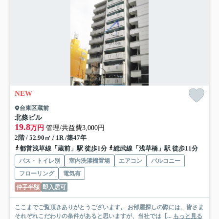
NEW
台東区蔵前
北條ビル
19.8
万円
管理/共益費3,000円
2階 / 52.90㎡ / 1R /築47年
都営浅草線「蔵前」駅 徒歩1分
総武線「浅草橋」駅 徒歩11分
バス・トイレ別
室内洗濯機置場
エアコン
バルコニー
フローリング
電気有
仲手半額
即入居可
ここまでご覧頂きありがとうございます。 お部屋探しの際には、皆さま
それぞれこだわりの条件があると思いますが、当社では【...
もっと見る