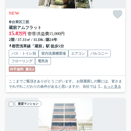
NEW
台東区三筋
蔵前アムフラット
15.8
万円
管理/共益費15,000円
2階 / 37.33㎡ / 1LDK /築24年
都営浅草線「蔵前」駅 徒歩5分
バス・トイレ別
室内洗濯機置場
エアコン
バルコニー
フローリング
電気有
仲手無料
敷礼0
ここまでご覧頂きありがとうございます。 お部屋探しの際には、皆さま
それぞれこだわりの条件があると思いますが、当社では【...
もっと見る
賃貸マンション