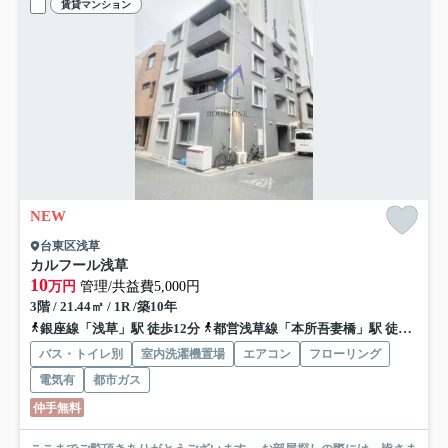
賃貸マンション
NEW
台東区浅草
カルフール浅草
10
万円
管理/共益費5,000円
3階 / 21.44㎡ / 1R /築10年
銀座線「浅草」駅 徒歩12分
都営浅草線「本所吾妻橋」駅 徒歩18分
バス・トイレ別
室内洗濯機置場
エアコン
フローリング
電気有
都市ガス
仲手無料