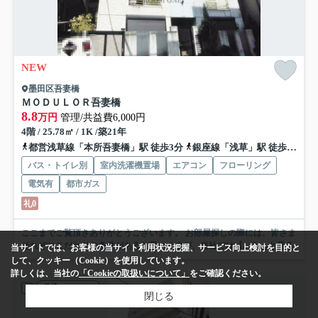
NEW
墨田区吾妻橋
ＭＯＤＵＬＯＲ吾妻橋
8.8
万円
管理/共益費6,000円
4階 / 25.78㎡ / 1K /築21年
都営浅草線「本所吾妻橋」駅 徒歩3分
銀座線「浅草」駅 徒歩8分
バス・トイレ別
室内洗濯機置場
エアコン
フローリング
電気有
都市ガス
礼0
ここまでご覧頂きありがとうございます。 お部屋探しの際には、皆さま
それぞれこだわりの条件があると思いますが、当社では【...
もっと見る
当サイトでは、お客様の当サイト利用状況把握、サービス向上検討を目的と
して、クッキー（Cookie）を使用しています。
詳しくは、当社の
「Cookieの取扱いについて」
をご確認ください。
賃貸マンション
閉じる