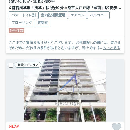
6階 / 40.18㎡ / 1LDK /築5年
都営浅草線「浅草」駅 徒歩2分
都営大江戸線「蔵前」駅 徒歩5分
バス・トイレ別
室内洗濯機置場
エアコン
バルコニー
フローリング
電気有
仲手半額
ここまでご覧頂きありがとうございます。 お部屋探しの際には、皆さま
それぞれこだわりの条件があると思いますが、当社では【...
もっと見る
賃貸マンション
NEW