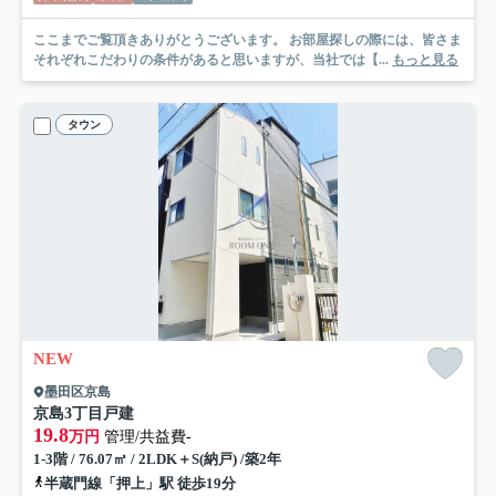
ここまでご覧頂きありがとうございます。 お部屋探しの際には、皆さま
それぞれこだわりの条件があると思いますが、当社では【...
もっと見る
タウン
NEW
墨田区京島
京島3丁目戸建
19.8
万円
管理/共益費-
1-3階 / 76.07㎡ / 2LDK＋S(納戸) /築2年
半蔵門線「押上」駅 徒歩19分