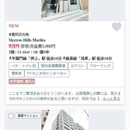
NEW
墨田区向島
Skytree Hills Mariko
9
万円
管理/共益費5,000円
5階 / 21.16㎡ / 1R /築5年
半蔵門線「押上」駅 徒歩10分
銀座線「浅草」駅 徒歩18分
バス・トイレ別
室内洗濯機置場
エアコン
フローリング
電気有
TVモニタ付インターホン
仲手無料
敷礼0
ここまでご覧頂きありがとうございます。 お部屋探しの際には、皆さま
それぞれこだわりの条件があると思いますが、当社では【...
もっと見る
賃貸マンション