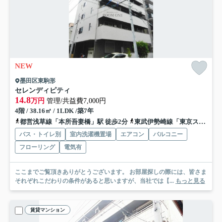
NEW
墨田区東駒形
セレンディピティ
14.8
万円
管理/共益費7,000円
4階 / 38.16㎡ / 1LDK /築7年
都営浅草線「本所吾妻橋」駅 徒歩2分
東武伊勢崎線「東京スカイツリー」駅 徒歩6分
バス・トイレ別
室内洗濯機置場
エアコン
バルコニー
フローリング
電気有
ここまでご覧頂きありがとうございます。 お部屋探しの際には、皆さま
それぞれこだわりの条件があると思いますが、当社では【...
もっと見る
賃貸マンション