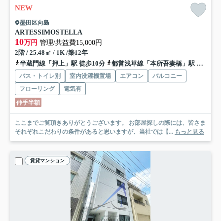
NEW
墨田区向島
ARTESSIMOSTELLA
10
万円
管理/共益費15,000円
2階 / 25.48㎡ / 1K /築12年
半蔵門線「押上」駅 徒歩10分
都営浅草線「本所吾妻橋」駅 徒歩13分
バス・トイレ別
室内洗濯機置場
エアコン
バルコニー
フローリング
電気有
仲手半額
ここまでご覧頂きありがとうございます。 お部屋探しの際には、皆さま
それぞれこだわりの条件があると思いますが、当社では【...
もっと見る
賃貸マンション