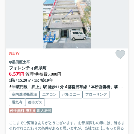
NEW
墨田区太平
フォレシティ錦糸町
6.5
万円
管理/共益費5,000円
1階 / 15.20㎡ / 1R /築19年
半蔵門線「押上」駅 徒歩11分
都営浅草線「本所吾妻橋」駅 徒歩20分
室内洗濯機置場
エアコン
バルコニー
フローリング
電気有
都市ガス
仲手無料
敷礼0
即入居可
ここまでご覧頂きありがとうございます。 お部屋探しの際には、皆さま
それぞれこだわりの条件があると思いますが、当社では【...
もっと見る