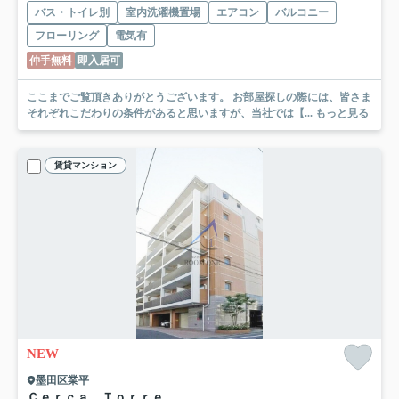
バス・トイレ別
室内洗濯機置場
エアコン
バルコニー
フローリング
電気有
仲手無料
即入居可
ここまでご覧頂きありがとうございます。 お部屋探しの際には、皆さま
それぞれこだわりの条件があると思いますが、当社では【...
もっと見る
賃貸マンション
NEW
墨田区業平
Ｃｅｒｃａ Ｔｏｒｒｅ