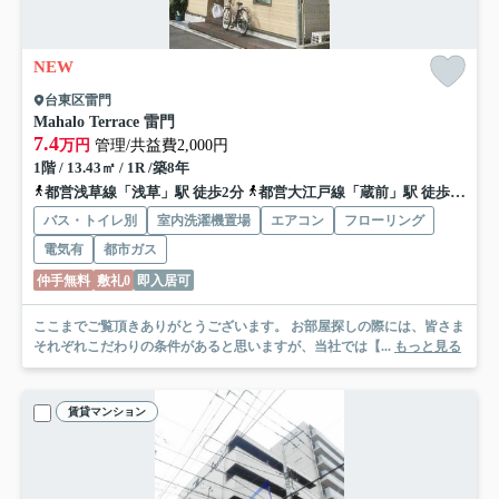
NEW
台東区雷門
Mahalo Terrace 雷門
7.4
万円
管理/共益費2,000円
1階 / 13.43㎡ / 1R /築8年
都営浅草線「浅草」駅 徒歩2分
都営大江戸線「蔵前」駅 徒歩9分
バス・トイレ別
室内洗濯機置場
エアコン
フローリング
電気有
都市ガス
仲手無料
敷礼0
即入居可
ここまでご覧頂きありがとうございます。 お部屋探しの際には、皆さま
それぞれこだわりの条件があると思いますが、当社では【...
もっと見る
賃貸マンション