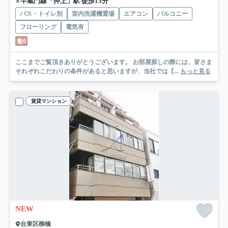
半蔵門線「押上」駅 徒歩13分
バス・トイレ別
室内洗濯機置場
エアコン
バルコニー
フローリング
電気有
敷0
ここまでご覧頂きありがとうございます。 お部屋探しの際には、皆さま
それぞれこだわりの条件があると思いますが、当社では【...
もっと見る
賃貸マンション
NEW
台東区柳橋