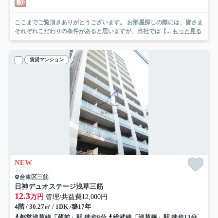
敷0
ここまでご覧頂きありがとうございます。 お部屋探しの際には、皆さま
それぞれこだわりの条件があると思いますが、当社では【...
もっと見る
賃貸マンション
NEW
台東区三筋
日神デュオステージ浅草三筋
12.3
万円
管理/共益費12,000円
4階 / 30.27㎡ / 1DK /築17年
都営浅草線「蔵前」駅 徒歩8分
総武線「浅草橋」駅 徒歩13分