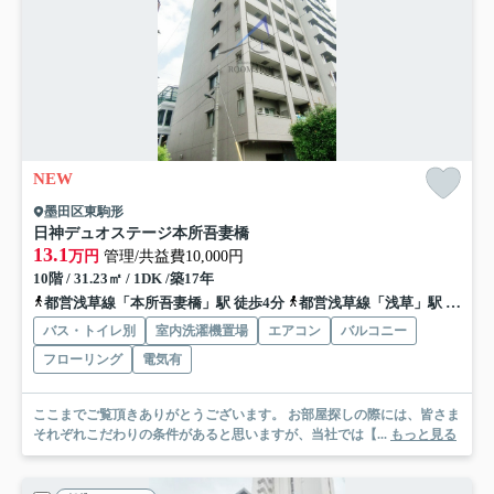
NEW
墨田区東駒形
日神デュオステージ本所吾妻橋
13.1
万円
管理/共益費10,000円
10階 / 31.23㎡ / 1DK /築17年
都営浅草線「本所吾妻橋」駅 徒歩4分
都営浅草線「浅草」駅 徒歩12分
バス・トイレ別
室内洗濯機置場
エアコン
バルコニー
フローリング
電気有
ここまでご覧頂きありがとうございます。 お部屋探しの際には、皆さま
それぞれこだわりの条件があると思いますが、当社では【...
もっと見る