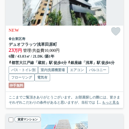
NEW
台東区寿
デュオフラッツ浅草田原町
23
万円
管理/共益費10,000円
6階 / 43.03㎡ / 2LDK /築1年
都営大江戸線「蔵前」駅 徒歩4分
銀座線「浅草」駅 徒歩6分
バス・トイレ別
室内洗濯機置場
エアコン
バルコニー
フローリング
電気有
仲手無料
ここまでご覧頂きありがとうございます。 お部屋探しの際には、皆さま
それぞれこだわりの条件があると思いますが、当社では【...
もっと見る
賃貸マンション