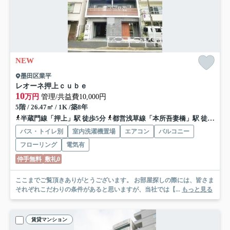
NEW
墨田区業平
レオーネ押上ｃｕｂｅ
10
万円
管理/共益費10,000円
5階 / 26.47㎡ / 1K /築8年
半蔵門線「押上」駅 徒歩5分
都営浅草線「本所吾妻橋」駅 徒歩17分
バス・トイレ別
室内洗濯機置場
エアコン
バルコニー
フローリング
電気有
仲手無料
敷礼0
ここまでご覧頂きありがとうございます。 お部屋探しの際には、皆さま
それぞれこだわりの条件があると思いますが、当社では【...
もっと見る
賃貸マンション