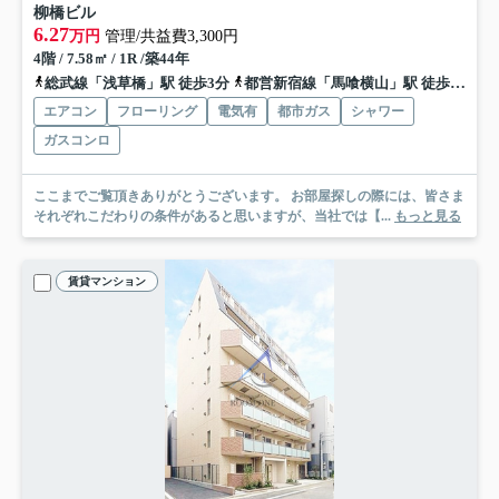
柳橋ビル
6.27
万円
管理/共益費3,300円
4階 / 7.58㎡ / 1R /築44年
総武線「浅草橋」駅 徒歩3分
都営新宿線「馬喰横山」駅 徒歩5分
エアコン
フローリング
電気有
都市ガス
シャワー
ガスコンロ
ここまでご覧頂きありがとうございます。 お部屋探しの際には、皆さま
それぞれこだわりの条件があると思いますが、当社では【...
もっと見る
賃貸マンション