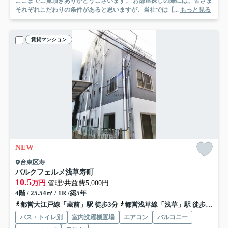
ここまでご覧頂きありがとうございます。 お部屋探しの際には、皆さま
それぞれこだわりの条件があると思いますが、当社では【...
もっと見る
賃貸マンション
NEW
台東区寿
パルクフェルメ浅草寿町
10.5
万円
管理/共益費5,000円
4階 / 25.54㎡ / 1R /築5年
都営大江戸線「蔵前」駅 徒歩3分
都営浅草線「浅草」駅 徒歩8分
バス・トイレ別
室内洗濯機置場
エアコン
バルコニー