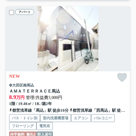
アパート
NEW
大田区南馬込
ＡＭＡＴＥＲＲＡＣＥ馬込
8.9
万円
管理/共益費3,000円
1階 / 19.46㎡ / 1K /築2年
都営浅草線「馬込」駅 徒歩10分
都営浅草線「西馬込」駅 徒歩15分
バス・トイレ別
室内洗濯機置場
エアコン
バルコニー
フローリング
電気有
仲手無料
敷礼0
即入居可