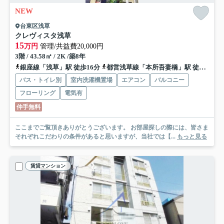
NEW
台東区浅草
クレヴィスタ浅草
15
万円
管理/共益費20,000円
3階 / 43.58㎡ / 2K /築8年
銀座線「浅草」駅 徒歩16分
都営浅草線「本所吾妻橋」駅 徒歩18分
バス・トイレ別
室内洗濯機置場
エアコン
バルコニー
フローリング
電気有
仲手無料
ここまでご覧頂きありがとうございます。 お部屋探しの際には、皆さま
それぞれこだわりの条件があると思いますが、当社では【...
もっと見る
賃貸マンション