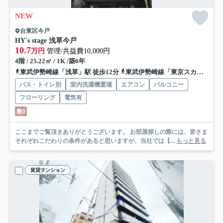
NEW
台東区今戸
HY's stage 浅草今戸
10.7
万円
管理/共益費10,000円
4階 / 25.22㎡ / 1K /築6年
東武伊勢崎線「浅草」駅 徒歩12分
東武伊勢崎線「東京スカイツリー」駅 徒歩19分
バス・トイレ別
室内洗濯機置場
エアコン
バルコニー
フローリング
電気有
敷0
ここまでご覧頂きありがとうございます。 お部屋探しの際には、皆さま
それぞれこだわりの条件があると思いますが、当社では【...
もっと見る
賃貸マンション