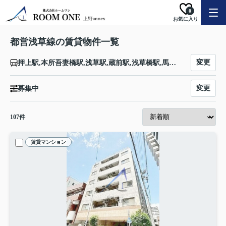
0
お気に入り
都営浅草線の賃貸物件一覧
変更
押上駅,本所吾妻橋駅,浅草駅,蔵前駅,浅草橋駅,馬喰町駅,人形町駅,日本橋駅,宝町駅,東銀座駅,新橋駅,大門駅,三田駅,泉岳寺駅,高輪台駅,五反田駅,戸越駅,中延駅,馬込駅,西馬込駅
変更
募集中
107
件
賃貸マンション