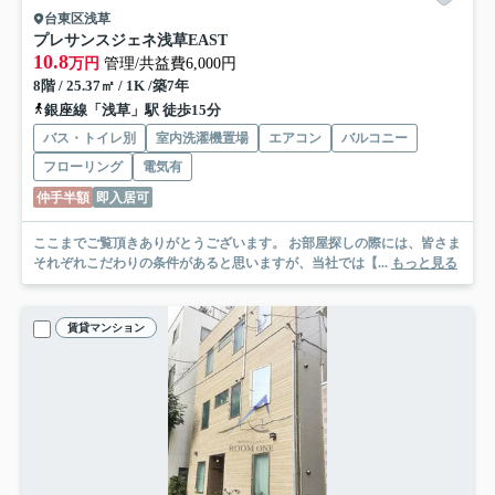
台東区浅草
プレサンスジェネ浅草EAST
10.8
万円
管理/共益費6,000円
8階 / 25.37㎡ / 1K /築7年
銀座線「浅草」駅 徒歩15分
バス・トイレ別
室内洗濯機置場
エアコン
バルコニー
フローリング
電気有
仲手半額
即入居可
ここまでご覧頂きありがとうございます。 お部屋探しの際には、皆さま
それぞれこだわりの条件があると思いますが、当社では【...
もっと見る
賃貸マンション