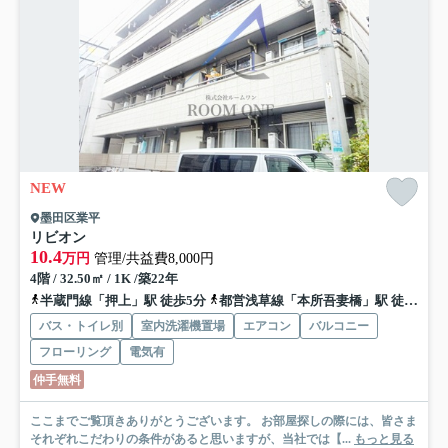
NEW
墨田区業平
リビオン
10.4
万円
管理/共益費8,000円
4階 / 32.50㎡ / 1K /築22年
半蔵門線「押上」駅 徒歩5分
都営浅草線「本所吾妻橋」駅 徒歩17分
バス・トイレ別
室内洗濯機置場
エアコン
バルコニー
フローリング
電気有
仲手無料
ここまでご覧頂きありがとうございます。 お部屋探しの際には、皆さま
それぞれこだわりの条件があると思いますが、当社では【...
もっと見る