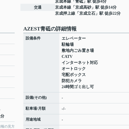
京成本線
「
青砥
」駅 徒歩4分
交通
京成本線
「
京成高砂
」駅 徒歩14分
京成押上線
「
京成立石
」駅 徒歩22分
AZEST青砥の詳細情報
設備条件
エレベーター
駐輪場
敷地内ごみ置き場
CATV
インターネット対応
オートロック
宅配ボックス
防犯カメラ
24時間ゴミ出し可
設備(その他)
-
駐車場/月額
-/-
分
2分
用途地域
-
情報の見方