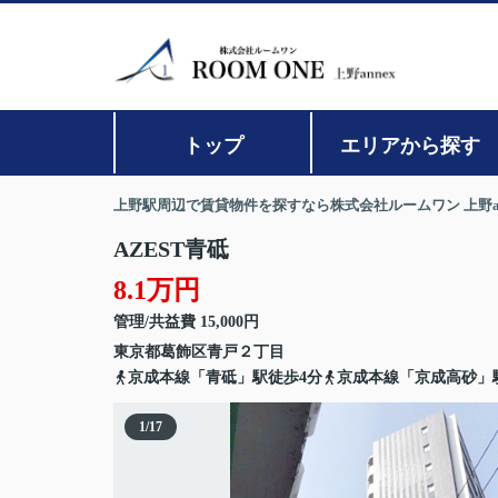
トップ
エリアから探す
上野駅周辺で賃貸物件を探すなら株式会社ルームワン 上野an
AZEST青砥
8.1万円
管理/共益費 15,000円
東京都
葛飾区
青戸
２丁目
京成本線「青砥」駅徒歩4分
京成本線「京成高砂」駅
1
/
17