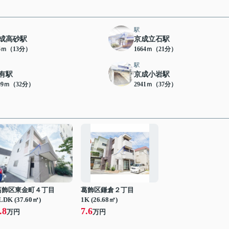
駅
成高砂駅
京成立石駅
76ｍ（13分）
1664ｍ（21分）
駅
有駅
京成小岩駅
09ｍ（32分）
2941ｍ（37分）
葛飾区東金町４丁目
葛飾区鎌倉２丁目
LDK (37.60㎡)
1K (26.68㎡)
.8
7.6
万円
万円