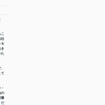
ま
れこ
当社
をモ
向き
いた
で、
して
い・
他の
居審
くだ