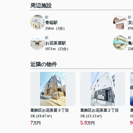
周辺施設
駅
駅
青砥駅
京
350ｍ（5分）
9
駅
駅
お花茶屋駅
亀
1971ｍ（25分）
25
近隣の物件
葛飾区お花茶屋３丁目
葛飾区お花茶屋２丁目
1K (19.67㎡)
1K (15.13㎡)
1
7
5.9
9
万円
万円