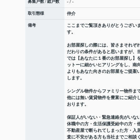
募集戸数 / 総戸数
- / -
取引態様
仲介
備考
ここまでご覧頂きありがとうござい
す。
お部屋探しの際には、皆さまそれぞ
だわりの条件があると思いますが、
では【あなたに１番のお部屋探し】
ットーに細かいヒアリングをし、南
よりもあなた向きのお部屋をご提案
します。
シングル物件からファミリー物件ま
他には無い賃貸物件を豊富にご紹介
おります。
保証人がいない・緊急連絡先がいな
休職中の方・生活保護受給中の方・
不動産屋で断られてしまった方・入
査に不安がある方も当社までご相談