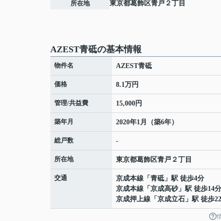
所在地
東京都
葛飾区
青戸
２丁目
AZEST青砥の基本情報
物件名
AZEST青砥
価格
8.1万円
管理/共益費
15,000円
築年月
2020年1月（築6年）
総戸数
-
所在地
東京都
葛飾区
青戸
２丁目
交通
京成本線
「
青砥
」駅 徒歩4分
京成本線
「
京成高砂
」駅 徒歩14
京成押上線
「
京成立石
」駅 徒歩2