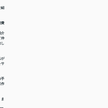
ご紹
期費
紹介
て仲
致し
名が
をサ
の手
収作
】ま