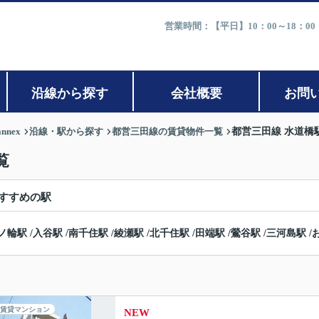
営業時間：【平日】10：00～18：0
沿線から探す
会社概要
お問
nex
沿線・駅から探す
都営三田線の賃貸物件一覧
都営三田線 水道橋
覧
すすめの駅
ノ輪駅
/
入谷駅
/
南千住駅
/
綾瀬駅
/
北千住駅
/
田端駅
/
鶯谷駅
/
三河島駅
/
賃貸マンション
NEW