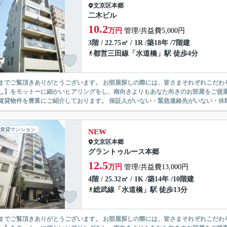
文京区
本郷
二木ビル
10.2
万円
管理/共益費5,000円
3階 / 22.75㎡ / 1R /築18年 /7階建
都営三田線
「
水道橋
」駅 徒歩4分
ありがとうございます。 お部屋探しの際には、皆さまそれぞれこだわりの条件があると思いますが、当社では【あなたに１番のお部
】をモットーに細かいヒアリングをし、南向きよりもあなた向きのお部屋をご提案いたします。 シングル物件からファミ
無い賃貸物件を豊富にご紹介しております。 保証人がいない・緊急連
賃貸マンション
NEW
文京区
本郷
グラントゥルース本郷
12.5
万円
管理/共益費13,000円
4階 / 25.32㎡ / 1K /築14年 /10階建
総武線
「
水道橋
」駅 徒歩13分
ありがとうございます。 お部屋探しの際には、皆さまそれぞれこだわりの条件があると思いますが、当社では【あなたに１番のお部