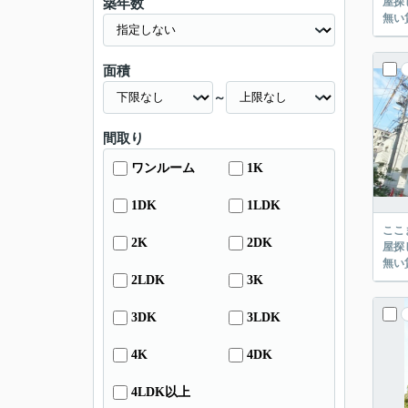
屋探し
築年数
面積
～
間取り
ワンルーム
1K
1DK
1LDK
ここまでご覧頂き
2K
2DK
屋探し
2LDK
3K
3DK
3LDK
4K
4DK
4LDK以上