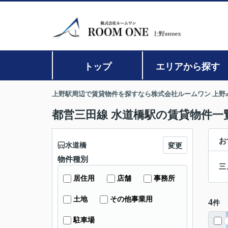
トップ
エリアから探す
上野駅周辺で賃貸物件を探すなら株式会社ルームワン 上野an
都営三田線 水道橋駅の賃貸物件一
お
水道橋
変更
物件種別
三
居住用
店舗
事務所
土地
その他事業用
4
件
駐車場