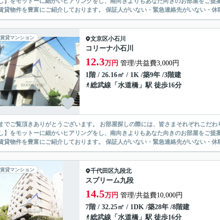
】をモットーに細かいヒアリングをし、南向きよりもあなた向きのお部屋をご提案いたします。 シングル物件からファミ
無い賃貸物件を豊富にご紹介しております。 保証人がいない・緊急連
賃貸マンション
文京区
小石川
コリーナ小石川
12.3
万円
管理/共益費3,000円
1階 / 26.16㎡ / 1K /築9年 /3階建
総武線
「
水道橋
」駅 徒歩16分
ありがとうございます。 お部屋探しの際には、皆さまそれぞれこだわりの条件があると思いますが、当社では【あなたに１番のお部
】をモットーに細かいヒアリングをし、南向きよりもあなた向きのお部屋をご提案いたします。 シングル物件からファミ
無い賃貸物件を豊富にご紹介しております。 保証人がいない・緊急連
賃貸マンション
千代田区
九段北
スプリーム九段
14.5
万円
管理/共益費10,000円
7階 / 32.25㎡ / 1DK /築28年 /8階建
総武線
「
水道橋
」駅 徒歩16分