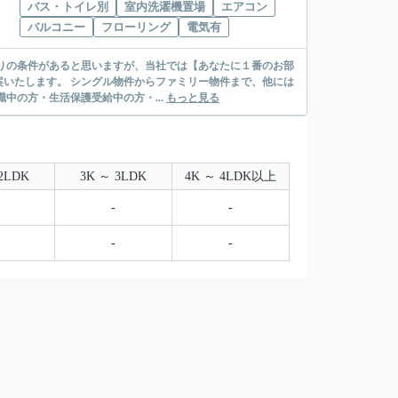
バス・トイレ別
室内洗濯機置場
エアコン
バルコニー
フローリング
電気有
リー物件まで、他には
絡先がいない・休職中の方・生活保護受給中の方・...
もっと見る
2LDK
3K ～ 3LDK
4K ～ 4LDK以上
-
-
-
-