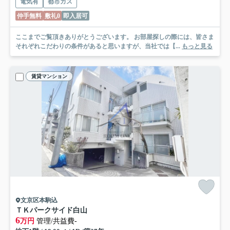
電気有
都市ガス
仲手無料
敷礼0
即入居可
ここまでご覧頂きありがとうございます。 お部屋探しの際には、皆さま
それぞれこだわりの条件があると思いますが、当社では【...
もっと見る
賃貸マンション
文京区本駒込
ＴＫパークサイド白山
6
万円
管理/共益費-