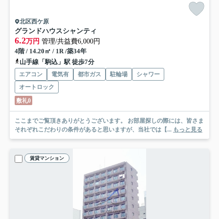
北区西ケ原
グランドハウスシャンティ
6.2
万円
管理/共益費6,000円
4階 / 14.20㎡ / 1R /築34年
山手線「駒込」駅 徒歩7分
エアコン
電気有
都市ガス
駐輪場
シャワー
オートロック
敷礼0
ここまでご覧頂きありがとうございます。 お部屋探しの際には、皆さま
それぞれこだわりの条件があると思いますが、当社では【...
もっと見る
賃貸マンション