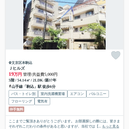
文京区本駒込
Ｊヒルズ
19
万円
管理/共益費5,000円
5階 / 54.14㎡ / 2LDK /築37年
山手線「駒込」駅 徒歩6分
バス・トイレ別
室内洗濯機置場
エアコン
バルコニー
フローリング
電気有
仲手無料
ここまでご覧頂きありがとうございます。 お部屋探しの際には、皆さま
それぞれこだわりの条件があると思いますが、当社では【...
もっと見る