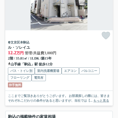
文京区本駒込
ル・ソレイユ
12.2
万円
管理/共益費3,000円
2階 / 35.81㎡ / 1LDK /築15年
山手線「駒込」駅 徒歩12分
バス・トイレ別
室内洗濯機置場
エアコン
バルコニー
フローリング
電気有
仲手無料
ここまでご覧頂きありがとうございます。 お部屋探しの際には、皆さま
それぞれこだわりの条件があると思いますが、当社では【...
もっと見る
駒込の掲載物件の家賃相場