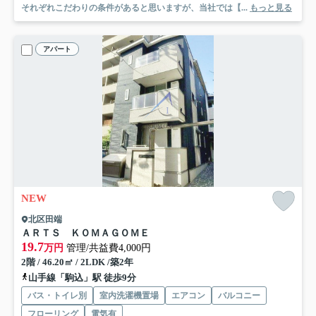
それぞれこだわりの条件があると思いますが、当社では【...
もっと見る
アパート
NEW
北区田端
ＡＲＴＳ ＫＯＭＡＧＯＭＥ
19.7
万円
管理/共益費4,000円
2階 / 46.20㎡ / 2LDK /築2年
山手線「駒込」駅 徒歩9分
バス・トイレ別
室内洗濯機置場
エアコン
バルコニー
フローリング
電気有