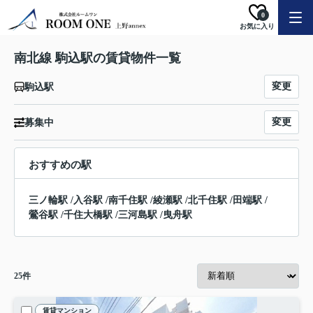
0
お気に入り
南北線 駒込駅の賃貸物件一覧
変更
駒込駅
変更
募集中
おすすめの駅
三ノ輪駅
/
入谷駅
/
南千住駅
/
綾瀬駅
/
北千住駅
/
田端駅
/
鶯谷駅
/
千住大橋駅
/
三河島駅
/
曳舟駅
25
件
賃貸マンション