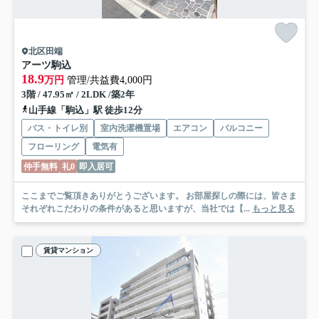
北区田端
アーツ駒込
18.9
万円
管理/共益費4,000円
3階 / 47.95㎡ / 2LDK /築2年
山手線「駒込」駅 徒歩12分
バス・トイレ別
室内洗濯機置場
エアコン
バルコニー
フローリング
電気有
仲手無料
礼0
即入居可
ここまでご覧頂きありがとうございます。 お部屋探しの際には、皆さま
それぞれこだわりの条件があると思いますが、当社では【...
もっと見る
賃貸マンション