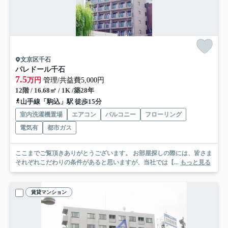
文京区千石
パレドール千石
7.5
万円
管理/共益費5,000円
12階 / 16.68㎡ / 1K /築28年
山手線「駒込」駅 徒歩15分
室内洗濯機置場
エアコン
バルコニー
フローリング
電気有
都市ガス
ここまでご覧頂きありがとうございます。 お部屋探しの際には、皆さま
それぞれこだわりの条件があると思いますが、当社では【...
もっと見る
賃貸マンション