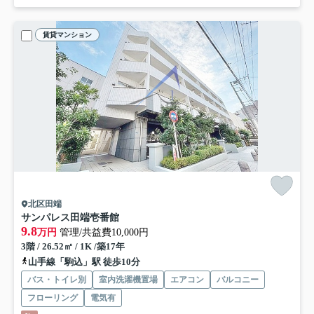
賃貸マンション
北区田端
サンパレス田端壱番館
9.8
万円
管理/共益費10,000円
3階 / 26.52㎡ / 1K /築17年
山手線「駒込」駅 徒歩10分
バス・トイレ別
室内洗濯機置場
エアコン
バルコニー
フローリング
電気有