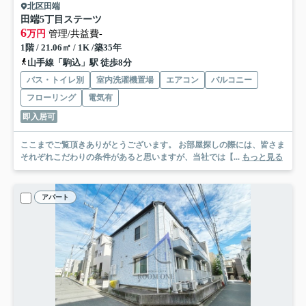
北区田端
田端5丁目ステーツ
6
万円
管理/共益費-
1階 / 21.06㎡ / 1K /築35年
山手線「駒込」駅 徒歩8分
バス・トイレ別
室内洗濯機置場
エアコン
バルコニー
フローリング
電気有
即入居可
ここまでご覧頂きありがとうございます。 お部屋探しの際には、皆さま
それぞれこだわりの条件があると思いますが、当社では【...
もっと見る
アパート