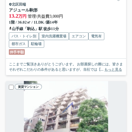
北区田端
アジュール駒形
13.2
万円
管理/共益費3,000円
1階 / 36.02㎡ / 1LDK /築14年
山手線「駒込」駅 徒歩11分
バス・トイレ別
室内洗濯機置場
エアコン
電気有
都市ガス
駐輪場
仲手半額
ここまでご覧頂きありがとうございます。 お部屋探しの際には、皆さま
それぞれこだわりの条件があると思いますが、当社では【...
もっと見る
賃貸マンション