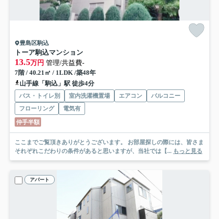
豊島区駒込
トーア駒込マンション
13.5
万円
管理/共益費-
7階 / 40.21㎡ / 1LDK /築48年
山手線「駒込」駅 徒歩4分
バス・トイレ別
室内洗濯機置場
エアコン
バルコニー
フローリング
電気有
仲手半額
ここまでご覧頂きありがとうございます。 お部屋探しの際には、皆さま
それぞれこだわりの条件があると思いますが、当社では【...
もっと見る
アパート