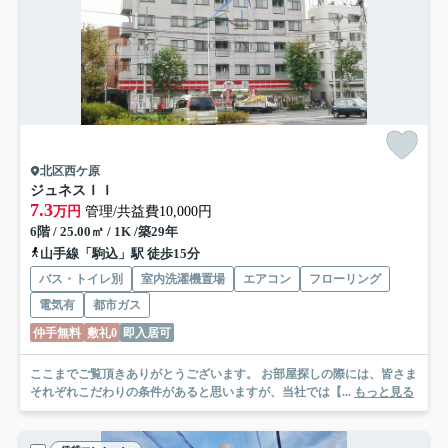
北区西ケ原
ジュネスＩＩ
7.3
万円
管理/共益費10,000円
6階 / 25.00㎡ / 1K /築29年
山手線「駒込」駅 徒歩15分
バス・トイレ別
室内洗濯機置場
エアコン
フローリング
電気有
都市ガス
仲手無料
敷礼0
即入居可
ここまでご覧頂きありがとうございます。 お部屋探しの際には、皆さま
それぞれこだわりの条件があると思いますが、当社では【...
もっと見る