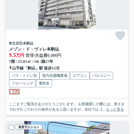
文京区本駒込
メゾン・ド・ヴィレ本駒込
9.5
万円
管理/共益費6,000円
7階 / 25.01㎡ / 1K /築27年
山手線「駒込」駅 徒歩12分
バス・トイレ別
室内洗濯機置場
エアコン
バルコニー
フローリング
電気有
敷礼0
ここまでご覧頂きありがとうございます。 お部屋探しの際には、皆さま
それぞれこだわりの条件があると思いますが、当社では【...
もっと見る
賃貸マンション