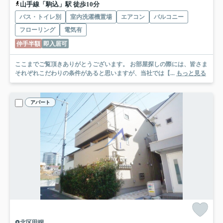
山手線「駒込」駅 徒歩10分
バス・トイレ別
室内洗濯機置場
エアコン
バルコニー
フローリング
電気有
仲手半額
即入居可
ここまでご覧頂きありがとうございます。 お部屋探しの際には、皆さま
それぞれこだわりの条件があると思いますが、当社では【...
もっと見る
アパート
北区田端