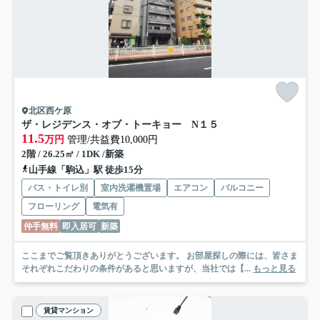
北区西ケ原
ザ・レジデンス・オブ・トーキョー N１５
11.5
万円
管理/共益費10,000円
2階 / 26.25㎡ / 1DK /新築
山手線「駒込」駅 徒歩15分
バス・トイレ別
室内洗濯機置場
エアコン
バルコニー
フローリング
電気有
仲手無料
即入居可
新築
ここまでご覧頂きありがとうございます。 お部屋探しの際には、皆さま
それぞれこだわりの条件があると思いますが、当社では【...
もっと見る
賃貸マンション