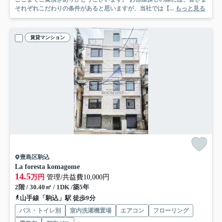
それぞれこだわりの条件があると思いますが、当社では【...
もっと見る
賃貸マンション
豊島区駒込
La foresta komagome
14.5
万円
管理/共益費10,000円
2階 / 30.40㎡ / 1DK /築5年
山手線「駒込」駅 徒歩9分
バス・トイレ別
室内洗濯機置場
エアコン
フローリング