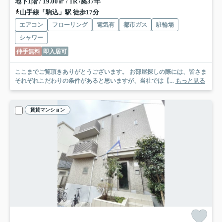
地下1階 / 19.00㎡ / 1R /築37年
山手線「駒込」駅 徒歩17分
エアコン
フローリング
電気有
都市ガス
駐輪場
シャワー
仲手無料
即入居可
ここまでご覧頂きありがとうございます。 お部屋探しの際には、皆さま
それぞれこだわりの条件があると思いますが、当社では【...
もっと見る
賃貸マンション