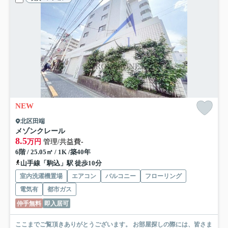
NEW
北区田端
メゾンクレール
8.5
万円
管理/共益費-
6階 / 25.05㎡ / 1K /築40年
山手線「駒込」駅 徒歩10分
室内洗濯機置場
エアコン
バルコニー
フローリング
電気有
都市ガス
仲手無料
即入居可
ここまでご覧頂きありがとうございます。 お部屋探しの際には、皆さま