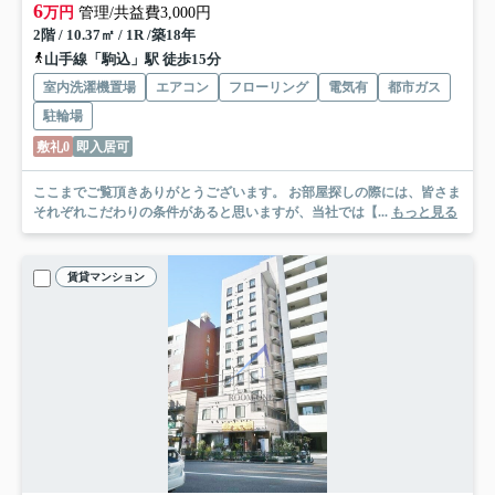
6
万円
管理/共益費3,000円
2階 / 10.37㎡ / 1R /築18年
山手線「駒込」駅 徒歩15分
室内洗濯機置場
エアコン
フローリング
電気有
都市ガス
駐輪場
敷礼0
即入居可
ここまでご覧頂きありがとうございます。 お部屋探しの際には、皆さま
それぞれこだわりの条件があると思いますが、当社では【...
もっと見る
賃貸マンション