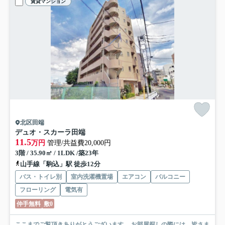
賃貸マンション
北区田端
デュオ・スカーラ田端
11.5
万円
管理/共益費20,000円
3階 / 35.90㎡ / 1LDK /築23年
山手線「駒込」駅 徒歩12分
バス・トイレ別
室内洗濯機置場
エアコン
バルコニー
フローリング
電気有
仲手無料
敷0
ここまでご覧頂きありがとうございます。 お部屋探しの際には、皆さま