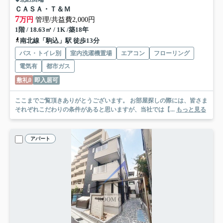
ＣＡＳＡ・Ｔ＆Ｍ
7
万円
管理/共益費2,000円
1階 / 18.63㎡ / 1K /築18年
南北線「駒込」駅 徒歩13分
バス・トイレ別
室内洗濯機置場
エアコン
フローリング
電気有
都市ガス
敷礼0
即入居可
ここまでご覧頂きありがとうございます。 お部屋探しの際には、皆さま
それぞれこだわりの条件があると思いますが、当社では【...
もっと見る
アパート