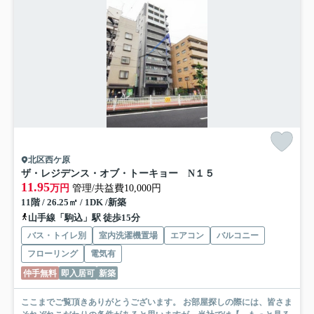
北区西ケ原
ザ・レジデンス・オブ・トーキョー N１５
11.95
万円
管理/共益費10,000円
11階 / 26.25㎡ / 1DK /新築
山手線「駒込」駅 徒歩15分
バス・トイレ別
室内洗濯機置場
エアコン
バルコニー
フローリング
電気有
仲手無料
即入居可
新築
ここまでご覧頂きありがとうございます。 お部屋探しの際には、皆さま