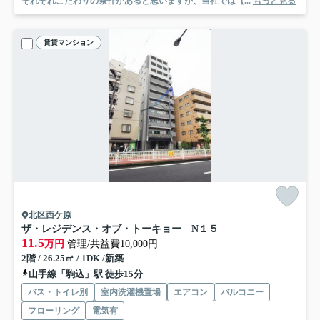
それぞれこだわりの条件があると思いますが、当社では【...
もっと見る
賃貸マンション
北区西ケ原
ザ・レジデンス・オブ・トーキョー N１５
11.5
万円
管理/共益費10,000円
2階 / 26.25㎡ / 1DK /新築
山手線「駒込」駅 徒歩15分
バス・トイレ別
室内洗濯機置場
エアコン
バルコニー
フローリング
電気有