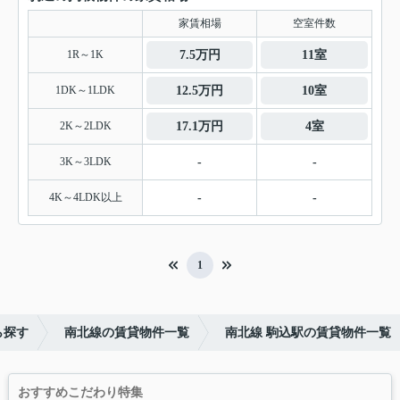
家賃相場
空室件数
1R～1K
7.5万円
11室
1DK～1LDK
12.5万円
10室
2K～2LDK
17.1万円
4室
3K～3LDK
-
-
4K～4LDK以上
-
-
1
ら探す
南北線の賃貸物件一覧
南北線 駒込駅の賃貸物件一覧
おすすめこだわり特集