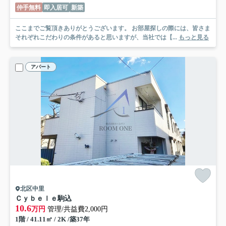
仲手無料
即入居可
新築
ここまでご覧頂きありがとうございます。 お部屋探しの際には、皆さま
それぞれこだわりの条件があると思いますが、当社では【...
もっと見る
アパート
北区中里
Ｃｙｂｅｌｅ駒込
10.6
万円
管理/共益費2,000円
1階 / 41.11㎡ / 2K /築37年