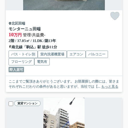
北区田端
モンターニュ田端
10
万円
管理/共益費-
2階 / 37.05㎡ / 1LDK /築13年
南北線「駒込」駅 徒歩11分
バス・トイレ別
室内洗濯機置場
エアコン
バルコニー
フローリング
電気有
即入居可
ここまでご覧頂きありがとうございます。 お部屋探しの際には、皆さま
それぞれこだわりの条件があると思いますが、当社では【...
もっと見る
賃貸マンション