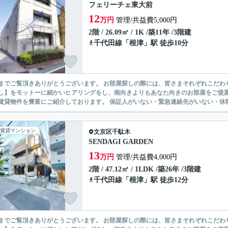
フェリーチェ東大前
12
万円
管理/共益費5,000円
2階 / 26.09㎡ / 1K /築11年 /3階建
千代田線
「
根津
」駅 徒歩10分
ありがとうございます。 お部屋探しの際には、皆さまそれぞれこだわりの条件があると思いますが、当社では【あなたに１番のお部
】をモットーに細かいヒアリングをし、南向きよりもあなた向きのお部屋をご提案いたします。 シングル物件からファミ
無い賃貸物件を豊富にご紹介しております。 保証人がいない・緊急連
賃貸マンション
文京区
千駄木
SENDAGI GARDEN
13
万円
管理/共益費4,000円
2階 / 47.12㎡ / 1LDK /築26年 /3階建
千代田線
「
根津
」駅 徒歩12分
ありがとうございます。 お部屋探しの際には、皆さまそれぞれこだわりの条件があると思いますが、当社では【あなたに１番のお部