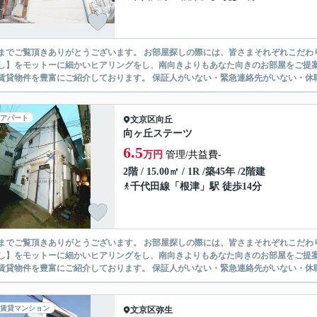
ありがとうございます。 お部屋探しの際には、皆さまそれぞれこだわりの条件があると思いますが、当社では【あなたに１番のお部
】をモットーに細かいヒアリングをし、南向きよりもあなた向きのお部屋をご提案いたします。 シングル物件からファミ
無い賃貸物件を豊富にご紹介しております。 保証人がいない・緊急連
アパート
文京区
向丘
向ヶ丘ステーツ
6.5
万円
管理/共益費-
2階 / 15.00㎡ / 1R /築45年 /2階建
千代田線
「
根津
」駅 徒歩14分
ありがとうございます。 お部屋探しの際には、皆さまそれぞれこだわりの条件があると思いますが、当社では【あなたに１番のお部
】をモットーに細かいヒアリングをし、南向きよりもあなた向きのお部屋をご提案いたします。 シングル物件からファミ
無い賃貸物件を豊富にご紹介しております。 保証人がいない・緊急連
賃貸マンション
文京区
弥生