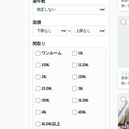
屋探し
築年数
面積
～
間取り
ワンルーム
1K
1DK
1LDK
ここまでご覧頂き
2K
2DK
屋探し
2LDK
3K
3DK
3LDK
4K
4DK
4LDK以上