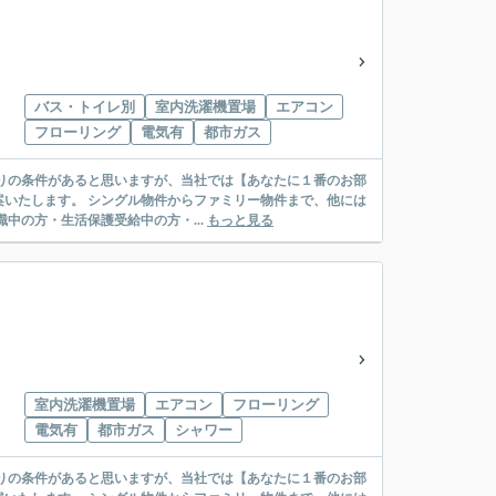
バス・トイレ別
室内洗濯機置場
エアコン
フローリング
電気有
都市ガス
リー物件まで、他には
絡先がいない・休職中の方・生活保護受給中の方・...
もっと見る
室内洗濯機置場
エアコン
フローリング
電気有
都市ガス
シャワー