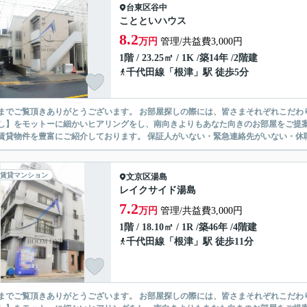
台東区
谷中
ことといハウス
8.2
万円
管理/共益費3,000円
1階 / 23.25㎡ / 1K /築14年 /2階建
千代田線
「
根津
」駅 徒歩5分
ありがとうございます。 お部屋探しの際には、皆さまそれぞれこだわりの条件があると思いますが、当社では【あなたに１番のお部
】をモットーに細かいヒアリングをし、南向きよりもあなた向きのお部屋をご提案いたします。 シングル物件からファミ
無い賃貸物件を豊富にご紹介しております。 保証人がいない・緊急連
賃貸マンション
文京区
湯島
レイクサイド湯島
7.2
万円
管理/共益費3,000円
1階 / 18.10㎡ / 1R /築46年 /4階建
千代田線
「
根津
」駅 徒歩11分
ありがとうございます。 お部屋探しの際には、皆さまそれぞれこだわりの条件があると思いますが、当社では【あなたに１番のお部