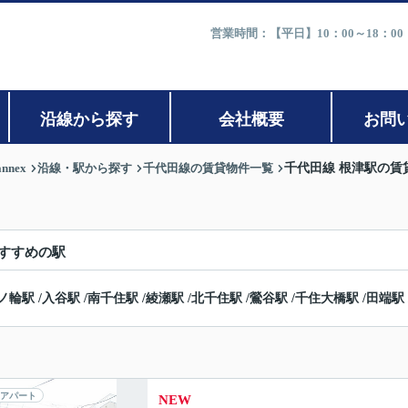
営業時間：【平日】10：00～18：0
沿線から探す
会社概要
お問
nex
沿線・駅から探す
千代田線の賃貸物件一覧
千代田線 根津駅の賃
すすめの駅
ノ輪駅
/
入谷駅
/
南千住駅
/
綾瀬駅
/
北千住駅
/
鶯谷駅
/
千住大橋駅
/
田端駅
アパート
NEW