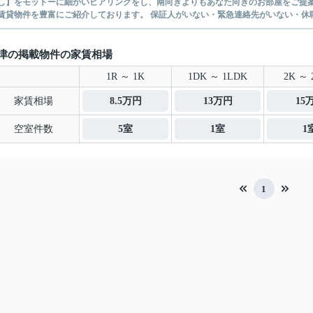
】をモットーに細かいヒアリングをし、南向きよりもあなた向きのお部屋をご提案いたします。 シングル物件からファミ
無い賃貸物件を豊富にご紹介しております。 保証人がいない・緊急連
津の掲載物件の家賃相場
1R ～ 1K
1DK ～ 1LDK
2K ～ 
家賃相場
8.5万円
13万円
15
空室件数
5室
1室
1
1