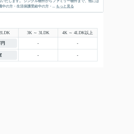
リー物件まで、他には
絡先がいない・休職中の方・生活保護受給中の方・...
もっと見る
2LDK
3K ～ 3LDK
4K ～ 4LDK以上
万円
-
-
室
-
-