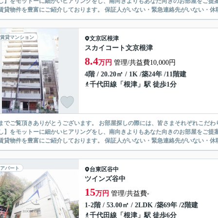
】をモットーに細かいヒアリングをし、南向きよりもあなた向きのお部屋をご提案いたします。 シングル物件からファミ
無い賃貸物件を豊富にご紹介しております。 保証人がいない・緊急連
賃貸マンション
文京区
根津
スカイコート文京根津
8.4
万円
管理/共益費10,000円
4階 / 20.20㎡ / 1K /築24年 /11階建
千代田線
「
根津
」駅 徒歩1分
ありがとうございます。 お部屋探しの際には、皆さまそれぞれこだわりの条件があると思いますが、当社では【あなたに１番のお部
】をモットーに細かいヒアリングをし、南向きよりもあなた向きのお部屋をご提案いたします。 シングル物件からファミ
無い賃貸物件を豊富にご紹介しております。 保証人がいない・緊急連
アパート
台東区
谷中
ツインズ谷中
15
万円
管理/共益費-
1-2階 / 53.00㎡ / 2LDK /築69年 /2階建
千代田線
「
根津
」駅 徒歩6分