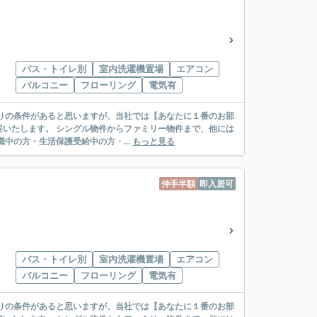
バス・トイレ別
室内洗濯機置場
エアコン
バルコニー
フローリング
電気有
リー物件まで、他には
絡先がいない・休職中の方・生活保護受給中の方・...
もっと見る
仲手半額
即入居可
バス・トイレ別
室内洗濯機置場
エアコン
バルコニー
フローリング
電気有