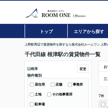
トップ
エリアから探す
上野駅周辺で賃貸物件を探すなら株式会社ルームワン 上野an
千代田線 根津駅の賃貸物件一覧
お
根津
変更
物件種別
三
居住用
店舗
事務所
土地
その他事業用
7
件
駐車場