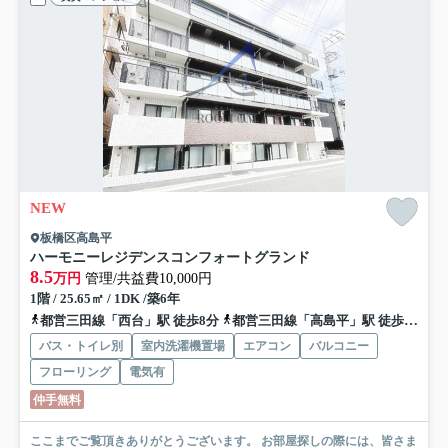
NEW
板橋区高島平
ハーモニーレジデンスコンフォートグランド
8.5
万円
管理/共益費10,000円
1階 / 25.65㎡ / 1DK /築6年
都営三田線「西台」駅 徒歩8分
都営三田線「高島平」駅 徒歩13分
バス・トイレ別
室内洗濯機置場
エアコン
バルコニー
フローリング
電気有
仲手無料
ここまでご覧頂きありがとうございます。 お部屋探しの際には、皆さま