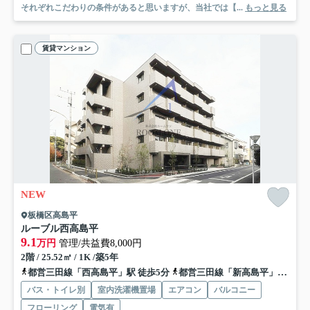
それぞれこだわりの条件があると思いますが、当社では【...
もっと見る
賃貸マンション
NEW
板橋区高島平
ルーブル西高島平
9.1
万円
管理/共益費8,000円
2階 / 25.52㎡ / 1K /築5年
都営三田線「西高島平」駅 徒歩5分
都営三田線「新高島平」駅 徒歩15分
バス・トイレ別
室内洗濯機置場
エアコン
バルコニー
フローリング
電気有