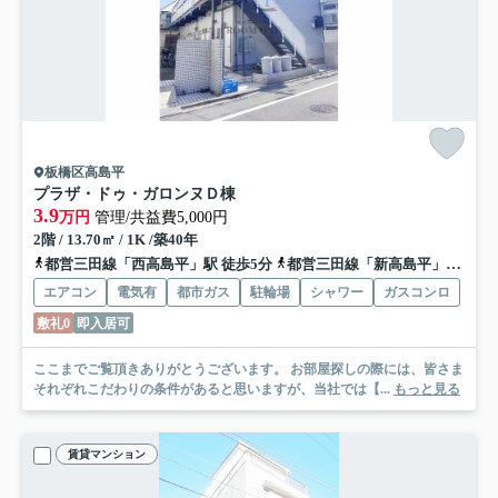
板橋区高島平
プラザ・ドゥ・ガロンヌＤ棟
3.9
万円
管理/共益費5,000円
2階 / 13.70㎡ / 1K /築40年
都営三田線「西高島平」駅 徒歩5分
都営三田線「新高島平」駅 徒歩16分
エアコン
電気有
都市ガス
駐輪場
シャワー
ガスコンロ
敷礼0
即入居可
ここまでご覧頂きありがとうございます。 お部屋探しの際には、皆さま
それぞれこだわりの条件があると思いますが、当社では【...
もっと見る
賃貸マンション