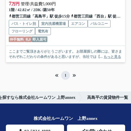
7
万円
管理/共益費5,000円
1階 / 42.82㎡ / 2DK /築50年
都営三田線「高島平」駅 徒歩15分
都営三田線「西台」駅 徒歩16分
バス・トイレ別
室内洗濯機置場
エアコン
バルコニー
フローリング
電気有
仲手無料
礼0
即入居可
ここまでご覧頂きありがとうございます。 お部屋探しの際には、皆さま
それぞれこだわりの条件があると思いますが、当社では【...
もっと見る
1
探すなら株式会社ルームワン 上野annex
高島平の賃貸物件一覧
株式会社ルームワン 上野annex