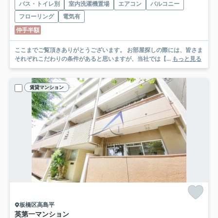
バス・トイレ別
室内洗濯機置場
エアコン
バルコニー
フローリング
電気有
仲手半額
ここまでご覧頂きありがとうございます。 お部屋探しの際には、皆さま
それぞれこだわりの条件があると思いますが、当社では【...
もっと見る
賃貸マンション
板橋区高島平
英第一マンション