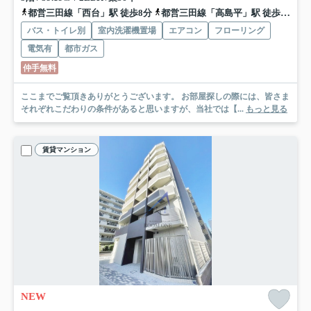
都営三田線「西台」駅 徒歩8分
都営三田線「高島平」駅 徒歩14分
バス・トイレ別
室内洗濯機置場
エアコン
フローリング
電気有
都市ガス
仲手無料
ここまでご覧頂きありがとうございます。 お部屋探しの際には、皆さま
それぞれこだわりの条件があると思いますが、当社では【...
もっと見る
賃貸マンション
NEW