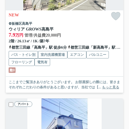
NEW
板橋区高島平
ウィリア GROWS高島平
7.9
万円
管理/共益費20,000円
2階 / 26.13㎡ / 1K /築7年
都営三田線「高島平」駅 徒歩6分
都営三田線「新高島平」駅 徒歩7分
バス・トイレ別
室内洗濯機置場
エアコン
バルコニー
フローリング
電気有
敷0
ここまでご覧頂きありがとうございます。 お部屋探しの際には、皆さま
それぞれこだわりの条件があると思いますが、当社では【...
もっと見る
アパート