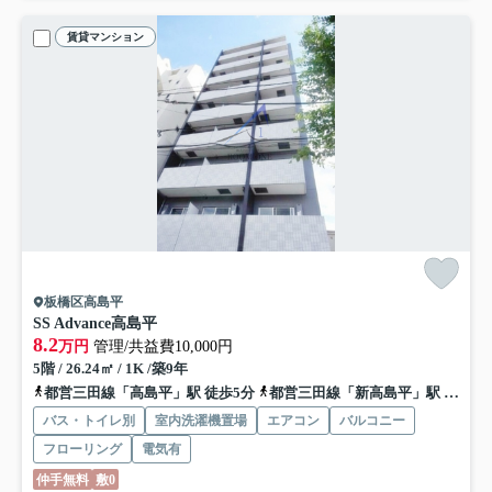
賃貸マンション
板橋区高島平
SS Advance高島平
8.2
万円
管理/共益費10,000円
5階 / 26.24㎡ / 1K /築9年
都営三田線「高島平」駅 徒歩5分
都営三田線「新高島平」駅 徒歩8分
バス・トイレ別
室内洗濯機置場
エアコン
バルコニー
フローリング
電気有
仲手無料
敷0