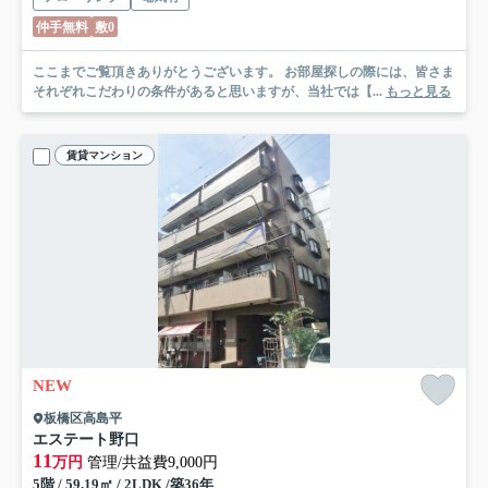
仲手無料
敷0
ここまでご覧頂きありがとうございます。 お部屋探しの際には、皆さま
それぞれこだわりの条件があると思いますが、当社では【...
もっと見る
賃貸マンション
NEW
板橋区高島平
エステート野口
11
万円
管理/共益費9,000円
5階 / 59.19㎡ / 2LDK /築36年