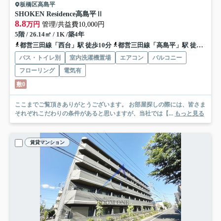
板橋区高島平
SHOKEN Residence高島平Ⅱ
8.8
万円
管理/共益費10,000円
5階 / 26.14㎡ / 1K /築4年
都営三田線「西台」駅 徒歩10分
都営三田線「高島平」駅 徒歩15分
バス・トイレ別
室内洗濯機置場
エアコン
バルコニー
フローリング
電気有
敷0
ここまでご覧頂きありがとうございます。 お部屋探しの際には、皆さま
それぞれこだわりの条件があると思いますが、当社では【...
もっと見る
賃貸マンション