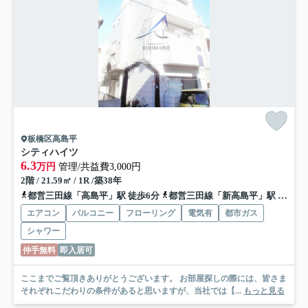
板橋区高島平
シティハイツ
6.3
万円
管理/共益費3,000円
2階 / 21.59㎡ / 1R /築38年
都営三田線「高島平」駅 徒歩6分
都営三田線「新高島平」駅 徒歩16分
エアコン
バルコニー
フローリング
電気有
都市ガス
シャワー
仲手無料
即入居可
ここまでご覧頂きありがとうございます。 お部屋探しの際には、皆さま
それぞれこだわりの条件があると思いますが、当社では【...
もっと見る