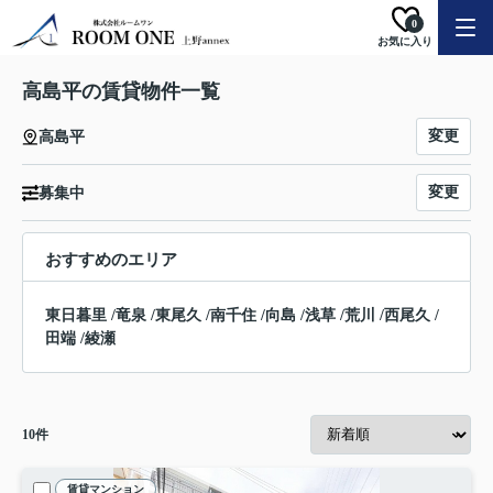
0
お気に入り
高島平の賃貸物件一覧
変更
高島平
変更
募集中
おすすめのエリア
東日暮里
/
竜泉
/
東尾久
/
南千住
/
向島
/
浅草
/
荒川
/
西尾久
/
田端
/
綾瀬
10
件
賃貸マンション