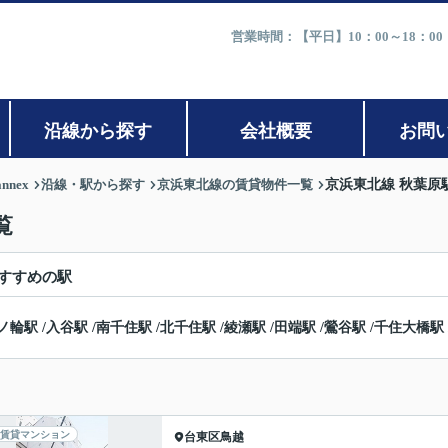
営業時間：【平日】10：00～18：0
沿線から探す
会社概要
お問
nex
沿線・駅から探す
京浜東北線の賃貸物件一覧
京浜東北線 秋葉原
覧
すすめの駅
ノ輪駅
/
入谷駅
/
南千住駅
/
北千住駅
/
綾瀬駅
/
田端駅
/
鶯谷駅
/
千住大橋駅
賃貸マンション
台東区
鳥越