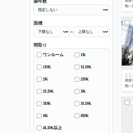
屋探し
築年数
面積
～
間取り
ワンルーム
1K
1DK
1LDK
ここまでご覧頂き
2K
2DK
屋探し
2LDK
3K
3DK
3LDK
4K
4DK
4LDK以上