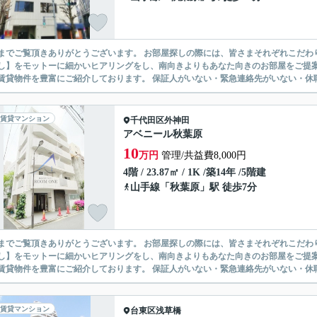
ありがとうございます。 お部屋探しの際には、皆さまそれぞれこだわりの条件があると思いますが、当社では【あなたに１番のお部
】をモットーに細かいヒアリングをし、南向きよりもあなた向きのお部屋をご提案いたします。 シングル物件からファミ
無い賃貸物件を豊富にご紹介しております。 保証人がいない・緊急連
賃貸マンション
千代田区
外神田
アベニール秋葉原
10
万円
管理/共益費8,000円
4階 / 23.87㎡ / 1K /築14年 /5階建
山手線
「
秋葉原
」駅 徒歩7分
ありがとうございます。 お部屋探しの際には、皆さまそれぞれこだわりの条件があると思いますが、当社では【あなたに１番のお部
】をモットーに細かいヒアリングをし、南向きよりもあなた向きのお部屋をご提案いたします。 シングル物件からファミ
無い賃貸物件を豊富にご紹介しております。 保証人がいない・緊急連
賃貸マンション
台東区
浅草橋