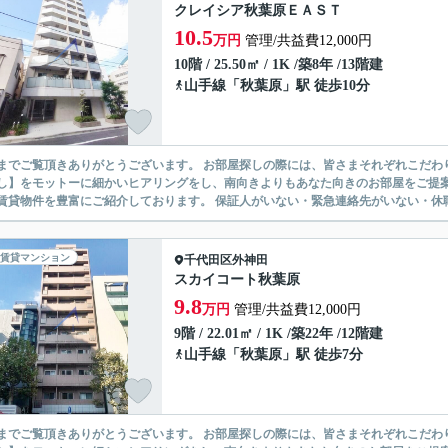
クレイシア秋葉原ＥＡＳＴ
10.5
万円
管理/共益費12,000円
10階 / 25.50㎡ / 1K /築8年 /13階建
山手線
「
秋葉原
」駅 徒歩10分
ありがとうございます。 お部屋探しの際には、皆さまそれぞれこだわりの条件があると思いますが、当社では【あなたに１番のお部
】をモットーに細かいヒアリングをし、南向きよりもあなた向きのお部屋をご提案いたします。 シングル物件からファミ
無い賃貸物件を豊富にご紹介しております。 保証人がいない・緊急連
賃貸マンション
千代田区
外神田
スカイコート秋葉原
9.8
万円
管理/共益費12,000円
9階 / 22.01㎡ / 1K /築22年 /12階建
山手線
「
秋葉原
」駅 徒歩7分
ありがとうございます。 お部屋探しの際には、皆さまそれぞれこだわりの条件があると思いますが、当社では【あなたに１番のお部