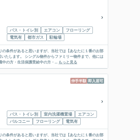
バス・トイレ別
エアコン
フローリング
電気有
都市ガス
駐輪場
リー物件まで、他には
絡先がいない・休職中の方・生活保護受給中の方・...
もっと見る
仲手半額
即入居可
バス・トイレ別
室内洗濯機置場
エアコン
バルコニー
フローリング
電気有