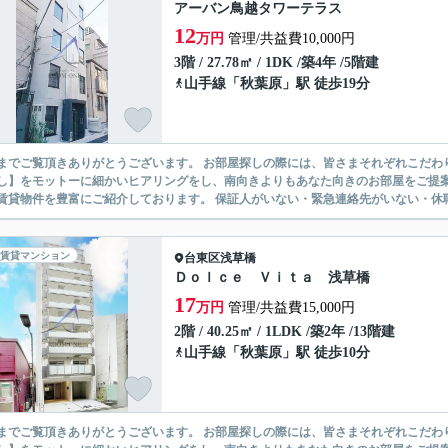
アーバン鳥越タワーテラス
12
万円
管理/共益費10,000円
3階 / 27.78㎡ / 1DK /築4年 /5階建
山手線
「
秋葉原
」駅 徒歩19分
ありがとうございます。 お部屋探しの際には、皆さまそれぞれこだわりの条件があると思いますが、当社では【あなたに１番のお部
】をモットーに細かいヒアリングをし、南向きよりもあなた向きのお部屋をご提案いたします。 シングル物件からファミ
無い賃貸物件を豊富にご紹介しております。 保証人がいない・緊急連
賃貸マンション
台東区
浅草橋
Ｄｏｌｃｅ Ｖｉｔａ 浅草橋
17
万円
管理/共益費15,000円
2階 / 40.25㎡ / 1LDK /築2年 /13階建
山手線
「
秋葉原
」駅 徒歩10分
ありがとうございます。 お部屋探しの際には、皆さまそれぞれこだわりの条件があると思いますが、当社では【あなたに１番のお部