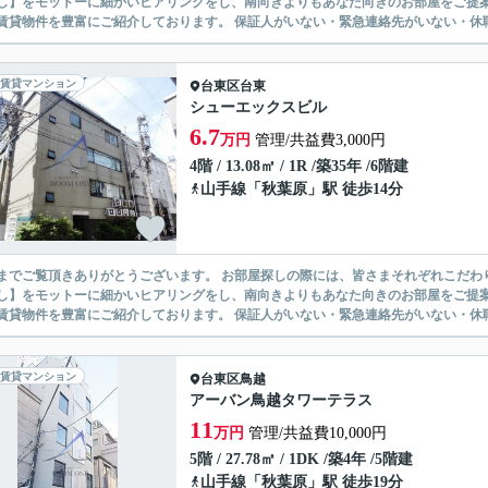
】をモットーに細かいヒアリングをし、南向きよりもあなた向きのお部屋をご提案いたします。 シングル物件からファミ
無い賃貸物件を豊富にご紹介しております。 保証人がいない・緊急連
賃貸マンション
台東区
台東
シューエックスビル
6.7
万円
管理/共益費3,000円
4階 / 13.08㎡ / 1R /築35年 /6階建
山手線
「
秋葉原
」駅 徒歩14分
ありがとうございます。 お部屋探しの際には、皆さまそれぞれこだわりの条件があると思いますが、当社では【あなたに１番のお部
】をモットーに細かいヒアリングをし、南向きよりもあなた向きのお部屋をご提案いたします。 シングル物件からファミ
無い賃貸物件を豊富にご紹介しております。 保証人がいない・緊急連
賃貸マンション
台東区
鳥越
アーバン鳥越タワーテラス
11
万円
管理/共益費10,000円
5階 / 27.78㎡ / 1DK /築4年 /5階建
山手線
「
秋葉原
」駅 徒歩19分