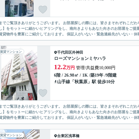
ありがとうございます。 お部屋探しの際には、皆さまそれぞれこだわりの条件があると思いますが、当社では【あなたに１番のお部
】をモットーに細かいヒアリングをし、南向きよりもあなた向きのお部屋をご提案いたします。 シングル物件からファミ
無い賃貸物件を豊富にご紹介しております。 保証人がいない・緊急連
賃貸マンション
千代田区
外神田
ローズマンションミヤハラ
12.2
万円
管理/共益費10,000円
6階 / 26.98㎡ / 1K /築19年 /9階建
山手線
「
秋葉原
」駅 徒歩10分
ありがとうございます。 お部屋探しの際には、皆さまそれぞれこだわりの条件があると思いますが、当社では【あなたに１番のお部
】をモットーに細かいヒアリングをし、南向きよりもあなた向きのお部屋をご提案いたします。 シングル物件からファミ
無い賃貸物件を豊富にご紹介しております。 保証人がいない・緊急連
賃貸マンション
台東区
浅草橋