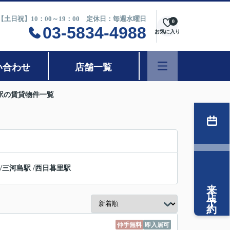
0【土日祝】10：00～19：00 定休日：毎週水曜日
0
03-5834-4988
お気に入り
い合わせ
店舗一覧
駅の賃貸物件一覧
/
三河島駅
/
西日暮里駅
来店予約
仲手無料
即入居可