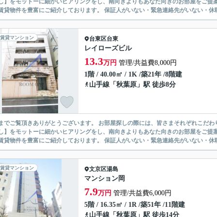
】をモットーに細かいヒアリングをし、南向きよりもあなた向きのお部屋をご提案いたします。 シングル物件からファミ
無い賃貸物件を豊富にご紹介しております。 保証人がいない・緊急連
賃貸マンション
台東区
台東
レイローズビル
13.3
万円
管理/共益費8,000円
1階 / 40.00㎡ / 1K /築21年 /8階建
山手線
「
秋葉原
」駅 徒歩8分
ありがとうございます。 お部屋探しの際には、皆さまそれぞれこだわりの条件があると思いますが、当社では【あなたに１番のお部
】をモットーに細かいヒアリングをし、南向きよりもあなた向きのお部屋をご提案いたします。 シングル物件からファミ
無い賃貸物件を豊富にご紹介しております。 保証人がいない・緊急連
賃貸マンション
文京区
湯島
マンション岡
7.9
万円
管理/共益費6,000円
5階 / 16.35㎡ / 1R /築51年 /11階建
山手線
「
秋葉原
」駅 徒歩14分