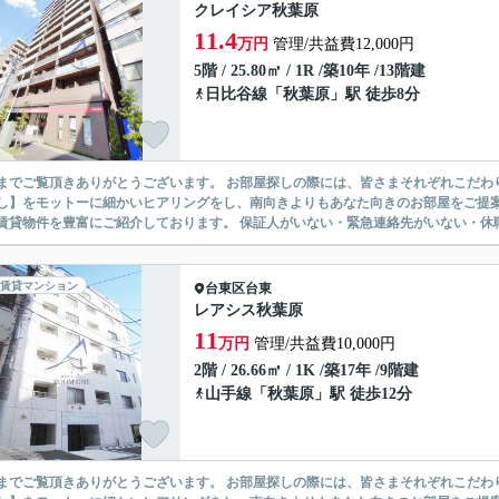
クレイシア秋葉原
11.4
万円
管理/共益費12,000円
5階 / 25.80㎡ / 1R /築10年 /13階建
日比谷線
「
秋葉原
」駅 徒歩8分
ありがとうございます。 お部屋探しの際には、皆さまそれぞれこだわりの条件があると思いますが、当社では【あなたに１番のお部
】をモットーに細かいヒアリングをし、南向きよりもあなた向きのお部屋をご提案いたします。 シングル物件からファミ
無い賃貸物件を豊富にご紹介しております。 保証人がいない・緊急連
賃貸マンション
台東区
台東
レアシス秋葉原
11
万円
管理/共益費10,000円
2階 / 26.66㎡ / 1K /築17年 /9階建
山手線
「
秋葉原
」駅 徒歩12分
ありがとうございます。 お部屋探しの際には、皆さまそれぞれこだわりの条件があると思いますが、当社では【あなたに１番のお部