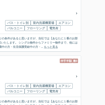
バス・トイレ別
室内洗濯機置場
エアコン
バルコニー
フローリング
電気有
リー物件まで、他には
絡先がいない・休職中の方・生活保護受給中の方・...
もっと見る
仲手半額
敷0
バス・トイレ別
室内洗濯機置場
エアコン
バルコニー
フローリング
電気有