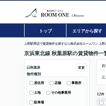
トップ
エリアから探す
上野駅周辺で賃貸物件を探すなら株式会社ルームワン 上野an
京浜東北線 秋葉原駅の賃貸物件一
お
秋葉原
変更
物件種別
三
居住用
店舗
事務所
土地
その他事業用
12
件
駐車場