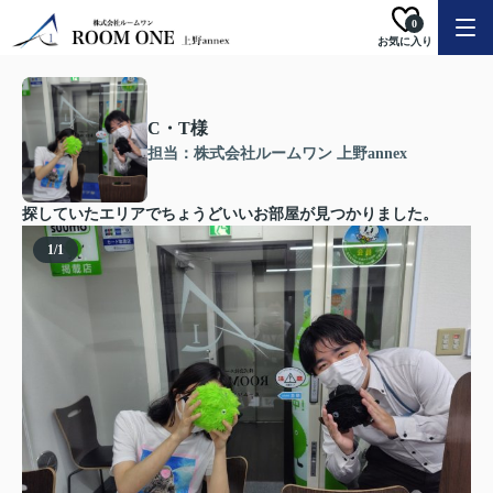
0
お気に入り
C・T様
担当：株式会社ルームワン 上野annex
探していたエリアでちょうどいいお部屋が見つかりました。
1
/
1