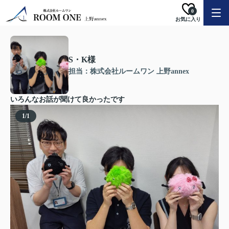
0
お気に入り
S・K様
担当：株式会社ルームワン 上野annex
いろんなお話が聞けて良かったです
1
/
1