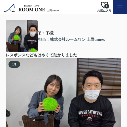
0
お気に入り
Y・T様
担当：株式会社ルームワン 上野annex
レスポンスなどもはやくて助かりました
1
/
1