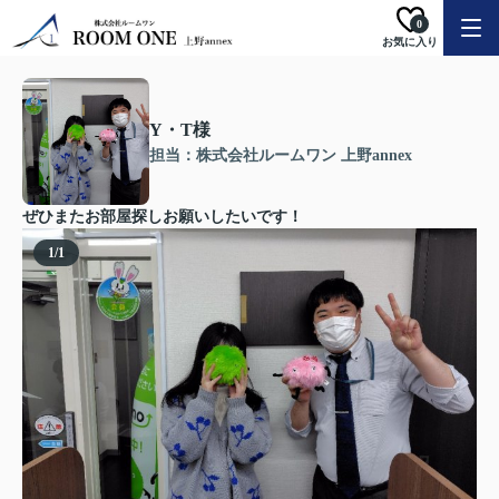
0
お気に入り
Y・T様
担当：株式会社ルームワン 上野annex
ぜひまたお部屋探しお願いしたいです！
1
/
1