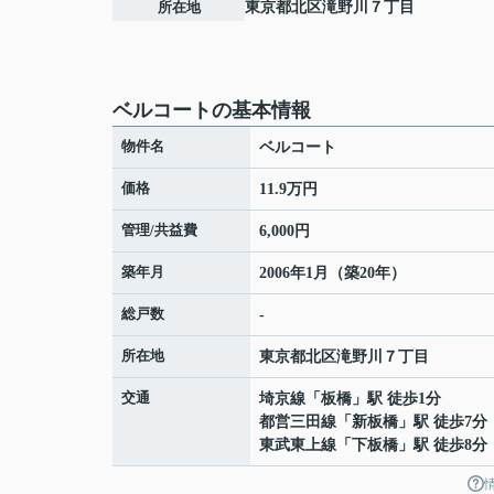
所在地
東京都
北区
滝野川
７丁目
ベルコートの基本情報
物件名
ベルコート
価格
11.9万円
管理/共益費
6,000円
築年月
2006年1月（築20年）
総戸数
-
所在地
東京都
北区
滝野川
７丁目
交通
埼京線
「
板橋
」駅 徒歩1分
都営三田線
「
新板橋
」駅 徒歩7分
東武東上線
「
下板橋
」駅 徒歩8分