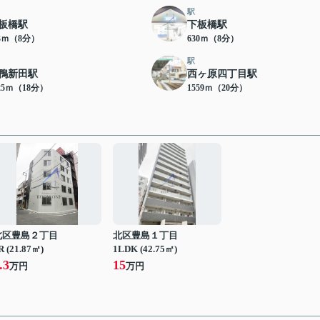
駅
板橋駅
下板橋駅
13ｍ（8分）
630ｍ（8分）
駅
鴨新田駅
西ヶ原四丁目駅
25ｍ（18分）
1559ｍ（20分）
北区豊島２丁目
北区豊島１丁目
R (21.87㎡)
1LDK (42.75㎡)
.3
15
万円
万円