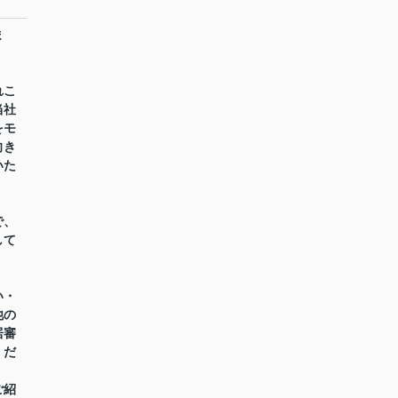
ま
れこ
当社
をモ
向き
いた
で、
して
い・
他の
居審
くだ
ご紹