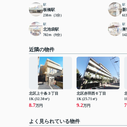
駅
駅
板橋駅
新
238ｍ（3分）
6
駅
駅
北池袋駅
巣
702ｍ（9分）
14
近隣の物件
北区上十条３丁目
北区赤羽西６丁目
1K (32.50㎡)
1K (25.71㎡)
1
8.7
9.2
7
万円
万円
よく見られている物件