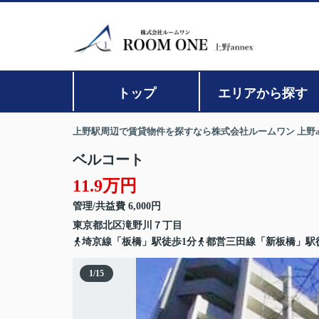
トップ
エリアから探す
上野駅周辺で賃貸物件を探すなら株式会社ルームワン 上野an
ベルコート
11.9万円
管理/共益費 6,000円
東京都
北区
滝野川
７丁目
埼京線「板橋」駅徒歩1分
都営三田線「新板橋」駅
1
/
15