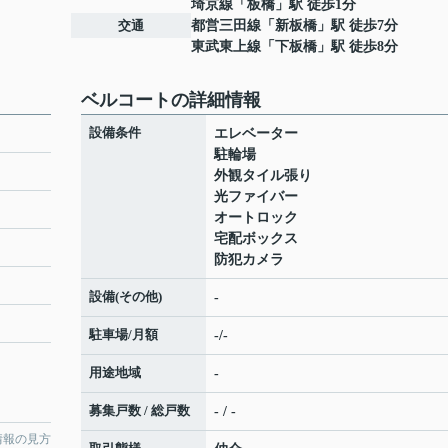
埼京線
「
板橋
」駅 徒歩1分
交通
都営三田線
「
新板橋
」駅 徒歩7分
東武東上線
「
下板橋
」駅 徒歩8分
ベルコートの詳細情報
設備条件
エレベーター
駐輪場
外観タイル張り
光ファイバー
オートロック
宅配ボックス
防犯カメラ
設備(その他)
-
駐車場/月額
-/-
用途地域
-
募集戸数 / 総戸数
- / -
情報の見方