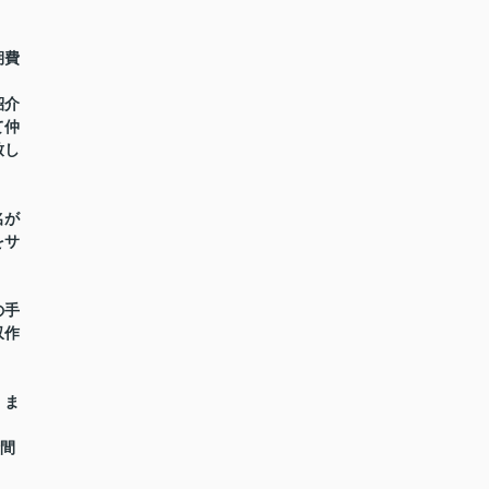
期費
紹介
て仲
致し
名が
をサ
の手
収作
】ま
時間