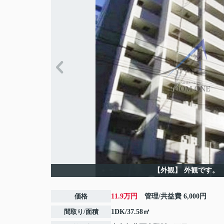
【外観】
外観です。
価格
11.9万円
管理/共益費
6,000円
間取り/面積
1DK/37.58㎡