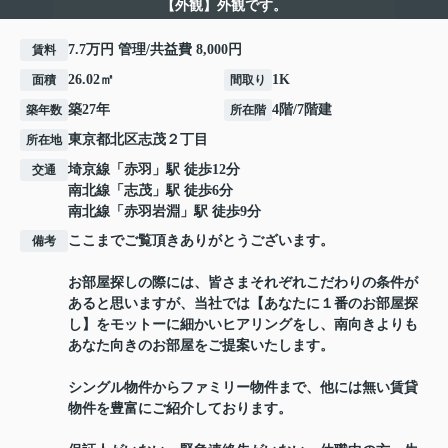
【外観】外観です。
7.7万円 管理/共益費 8,000円
賃料
26.02㎡
1K
面積
間取り
築27年
4階/7階建
築年数
所在階
東京都
北区
志茂
２丁目
所在地
埼京線
「
赤羽
」駅 徒歩12分
交通
南北線
「
志茂
」駅 徒歩6分
南北線
「
赤羽岩淵
」駅 徒歩9分
ここまでご覧頂きありがとうございます。
備考
お部屋探しの際には、皆さまそれぞれこだわりの条件が
あると思いますが、当社では【あなたに１番のお部屋探
し】をモットーに細かいヒアリングをし、南向きよりも
あなた向きのお部屋をご提案いたします。
シングル物件からファミリー物件まで、他には無い賃貸
物件を豊富にご紹介しております。