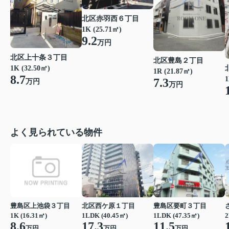
北区赤羽西６丁目
1K (25.71㎡)
9.2
万円
北区上十条３丁目
北区豊島２丁目
1K (32.50㎡)
1R (21.87㎡)
8.7
1
7.3
万円
万円
よく見られている物件
豊島区上池袋３丁目
北区西ケ原１丁目
豊島区要町３丁目
1K (16.31㎡)
1LDK (40.45㎡)
1LDK (47.35㎡)
2
8.6
17.3
11.5
万円
万円
万円