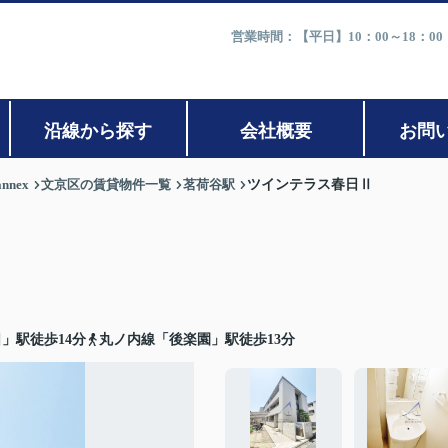
営業時間：【平日】10：00～18：0
沿線から探す
会社概要
お問
nex
文京区の賃貸物件一覧
茗荷谷駅
ツインテラス春日Ⅱ
」駅徒歩14分
丸ノ内線「後楽園」駅徒歩13分