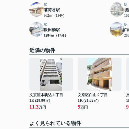
駅
駅
茗荷谷駅
後
962ｍ（13分）
10
駅
駅
飯田橋駅
白
1284ｍ（17分）
20
近隣の物件
文京区本駒込１丁目
文京区白山２丁目
1K (28.80㎡)
1K (21.62㎡)
1
11.3
9
9
万円
万円
よく見られている物件