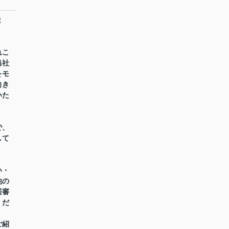
ま
れこ
当社
をモ
向き
いた
で、
して
い・
他の
居審
くだ
ご紹