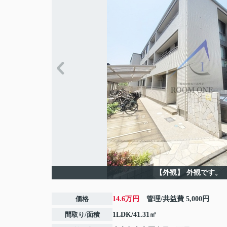
【外観】
外観です。
価格
14.6万円
管理/共益費
5,000円
間取り/面積
1LDK/41.31㎡