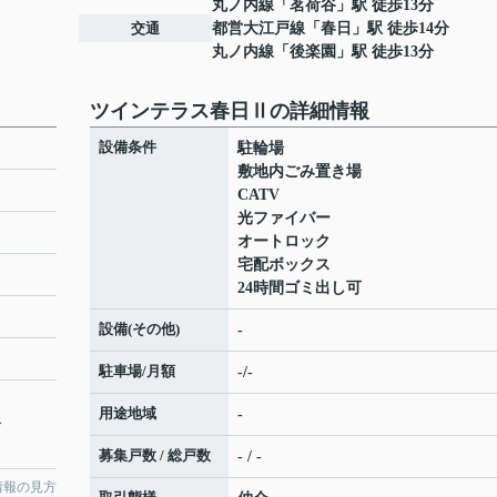
丸ノ内線
「
茗荷谷
」駅 徒歩13分
交通
都営大江戸線
「
春日
」駅 徒歩14分
丸ノ内線
「
後楽園
」駅 徒歩13分
ツインテラス春日Ⅱの詳細情報
設備条件
駐輪場
敷地内ごみ置き場
CATV
光ファイバー
オートロック
宅配ボックス
24時間ゴミ出し可
設備(その他)
-
駐車場/月額
-/-
用途地域
-
分
募集戸数 / 総戸数
- / -
情報の見方