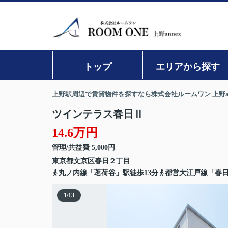
トップ
エリアから探す
上野駅周辺で賃貸物件を探すなら株式会社ルームワン 上野an
ツインテラス春日Ⅱ
14.6万円
管理/共益費 5,000円
東京都
文京区
春日
２丁目
丸ノ内線「茗荷谷」駅徒歩13分
都営大江戸線「春日
1
/
13