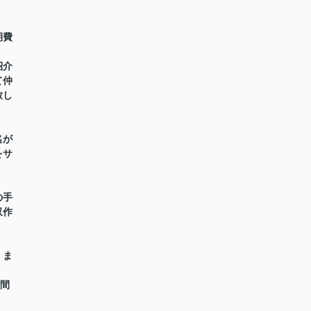
期費
紹介
て仲
致し
名が
をサ
の手
収作
】ま
時間