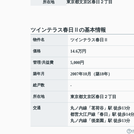
所在地
東京都
文京区
春日
２丁目
ツインテラス春日Ⅱの基本情報
物件名
ツインテラス春日Ⅱ
価格
14.6万円
管理/共益費
5,000円
築年月
2007年10月（築18年）
総戸数
-
所在地
東京都
文京区
春日
２丁目
交通
丸ノ内線
「
茗荷谷
」駅 徒歩13分
都営大江戸線
「
春日
」駅 徒歩14
丸ノ内線
「
後楽園
」駅 徒歩13分