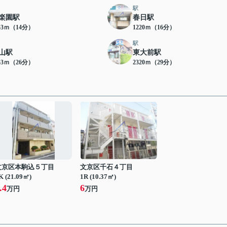
駅
楽園駅
春日駅
53ｍ（14分）
1220ｍ（16分）
駅
山駅
東大前駅
53ｍ（26分）
2320ｍ（29分）
文京区本駒込５丁目
文京区千石４丁目
K (21.09㎡)
1R (10.37㎡)
.4
6
万円
万円