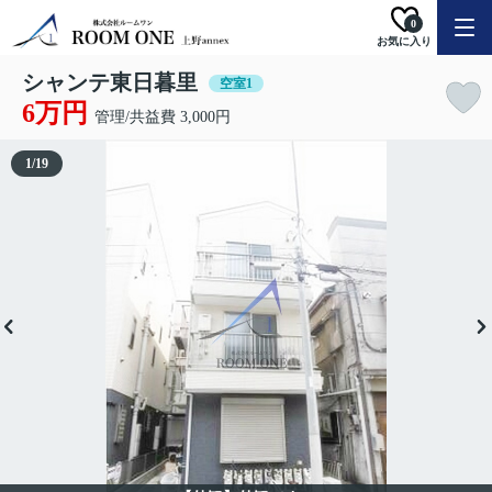
0
お気に入り
シャンテ東日暮里
空室1
6万円
管理/共益費 3,000円
1
/
19