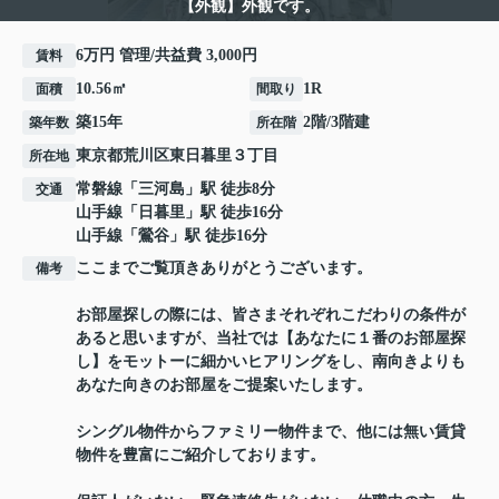
【外観】外観です。
6万円 管理/共益費 3,000円
賃料
10.56㎡
1R
面積
間取り
築15年
2階/3階建
築年数
所在階
東京都
荒川区
東日暮里
３丁目
所在地
常磐線
「
三河島
」駅 徒歩8分
交通
山手線
「
日暮里
」駅 徒歩16分
山手線
「
鶯谷
」駅 徒歩16分
ここまでご覧頂きありがとうございます。
備考
お部屋探しの際には、皆さまそれぞれこだわりの条件が
あると思いますが、当社では【あなたに１番のお部屋探
し】をモットーに細かいヒアリングをし、南向きよりも
あなた向きのお部屋をご提案いたします。
シングル物件からファミリー物件まで、他には無い賃貸
物件を豊富にご紹介しております。