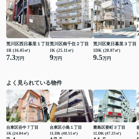
1
荒川区東日暮里３丁目
荒川区南千住２丁目
荒川区西日暮里１丁目
1DK (28.07㎡)
1K (25.11㎡)
1R (16.05㎡)
9.5
9
7.3
万円
万円
万円
よく見られている物件
台東区谷中７丁目
台東区小島１丁目
豊島区要町３丁目
1K (24.84㎡)
1LDK (40.51㎡)
1LDK (47.35㎡)
1