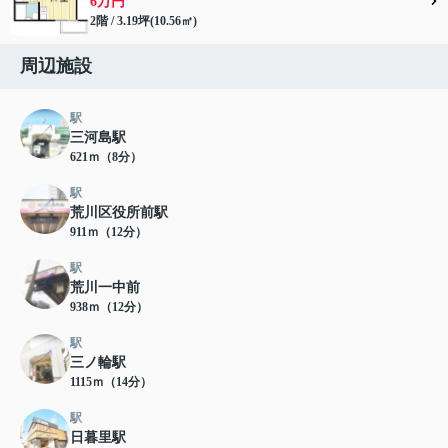
6万円
2階 / 3.19坪(10.56㎡)
周辺施設
駅
三河島駅
621ｍ（8分）
駅
荒川区役所前駅
911ｍ（12分）
駅
荒川一中前
938ｍ（12分）
駅
三ノ輪駅
1115ｍ（14分）
駅
日暮里駅