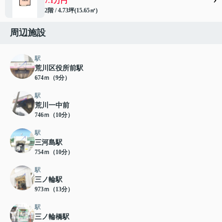
7.1万円
2階 / 4.73坪(15.65㎡)
周辺施設
駅
荒川区役所前駅
674ｍ（9分）
駅
荒川一中前
746ｍ（10分）
駅
三河島駅
754ｍ（10分）
駅
三ノ輪駅
973ｍ（13分）
駅
三ノ輪橋駅