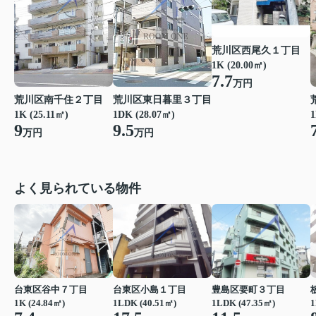
荒川区西尾久１丁目
1K (20.00㎡)
7.7
万円
荒川区東日暮里３丁目
荒川区南千住２丁目
1DK (28.07㎡)
1K (25.11㎡)
1
9.5
9
万円
万円
よく見られている物件
台東区谷中７丁目
台東区小島１丁目
豊島区要町３丁目
1K (24.84㎡)
1LDK (40.51㎡)
1LDK (47.35㎡)
1