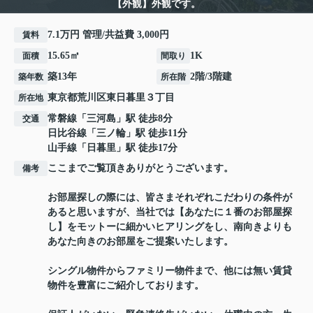
【外観】外観です。
7.1万円 管理/共益費 3,000円
賃料
15.65㎡
1K
面積
間取り
築13年
2階/3階建
築年数
所在階
東京都
荒川区
東日暮里
３丁目
所在地
常磐線
「
三河島
」駅 徒歩8分
交通
日比谷線
「
三ノ輪
」駅 徒歩11分
山手線
「
日暮里
」駅 徒歩17分
ここまでご覧頂きありがとうございます。
備考
お部屋探しの際には、皆さまそれぞれこだわりの条件が
あると思いますが、当社では【あなたに１番のお部屋探
し】をモットーに細かいヒアリングをし、南向きよりも
あなた向きのお部屋をご提案いたします。
シングル物件からファミリー物件まで、他には無い賃貸
物件を豊富にご紹介しております。