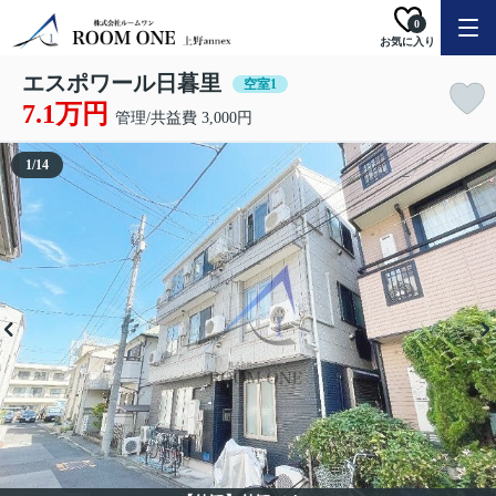
0
お気に入り
エスポワール日暮里
空室1
7.1万円
管理/共益費 3,000円
1
/
14