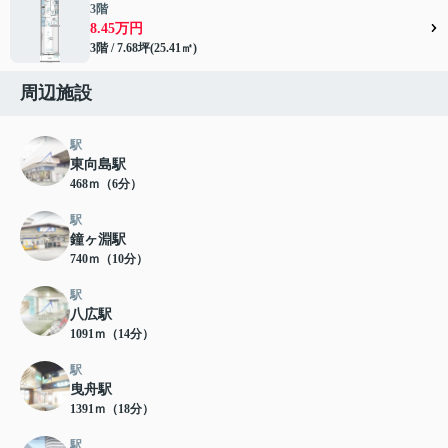
3階
8.45万円
3階 / 7.68坪(25.41㎡)
周辺施設
駅
東向島駅
468ｍ（6分）
駅
鐘ヶ淵駅
740ｍ（10分）
駅
八広駅
1091ｍ（14分）
駅
曳舟駅
1391ｍ（18分）
駅