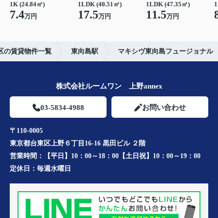
1K (24.84㎡)
1LDK (40.51㎡)
1LDK (47.35㎡)
1
7.4
17.5
11.5
万円
万円
万円
区の賃貸物件一覧
東向島駅
マキシヴ東向島フュージョナル
株式会社ルームワン 上野annex
03-5834-4988
お問い合わせ
〒110-0005
東京都台東区上野６丁目16-16 黒田ビル ２階
営業時間：
【平日】10：00～18：00【土日祝】10：00～19：00
定休日：
毎週水曜日