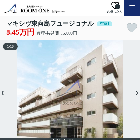
0
お気に入り
マキシヴ東向島フュージョナル
空室1
8.45万円
管理/共益費 15,000円
1
/
16