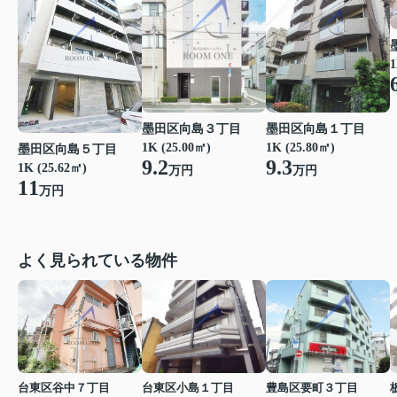
1
墨田区向島３丁目
墨田区向島１丁目
1K (25.00㎡)
1K (25.80㎡)
墨田区向島５丁目
9.2
9.3
1K (25.62㎡)
万円
万円
11
万円
よく見られている物件
台東区谷中７丁目
台東区小島１丁目
豊島区要町３丁目