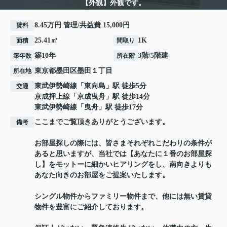
【外観】外観です。
8.45万円 管理/共益費 15,000円
賃料
25.41㎡
1K
面積
間取り
築10年
3階/5階建
築年数
所在階
東京都
墨田区
墨田
１丁目
所在地
東武伊勢崎線
「
東向島
」駅 徒歩5分
交通
京成押上線
「
京成曳舟
」駅 徒歩14分
東武伊勢崎線
「
曳舟
」駅 徒歩17分
ここまでご覧頂きありがとうございます。
備考
お部屋探しの際には、皆さまそれぞれこだわりの条件が
あると思いますが、当社では【あなたに１番のお部屋探
し】をモットーに細かいヒアリングをし、南向きよりも
あなた向きのお部屋をご提案いたします。
シングル物件からファミリー物件まで、他には無い賃貸
物件を豊富にご紹介しております。