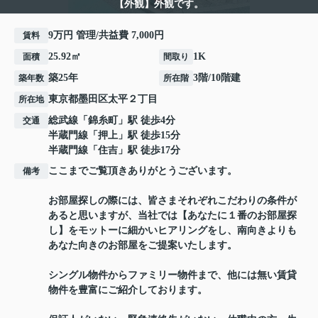
【外観】外観です。
9万円 管理/共益費 7,000円
賃料
25.92㎡
1K
面積
間取り
築25年
3階/10階建
築年数
所在階
東京都
墨田区
太平
２丁目
所在地
総武線
「
錦糸町
」駅 徒歩4分
交通
半蔵門線
「
押上
」駅 徒歩15分
半蔵門線
「
住吉
」駅 徒歩17分
ここまでご覧頂きありがとうございます。
備考
お部屋探しの際には、皆さまそれぞれこだわりの条件が
あると思いますが、当社では【あなたに１番のお部屋探
し】をモットーに細かいヒアリングをし、南向きよりも
あなた向きのお部屋をご提案いたします。
シングル物件からファミリー物件まで、他には無い賃貸
物件を豊富にご紹介しております。