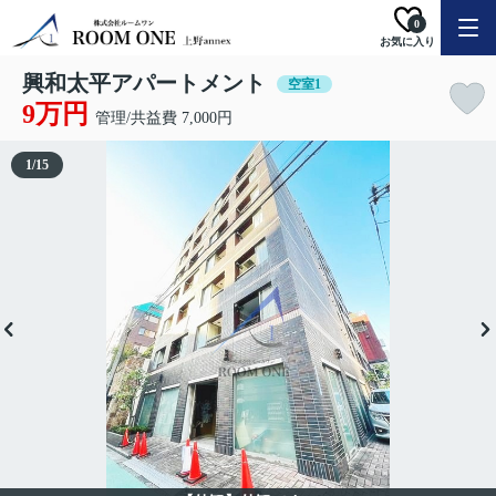
0
お気に入り
興和太平アパートメント
空室1
9万円
管理/共益費 7,000円
1
/
15