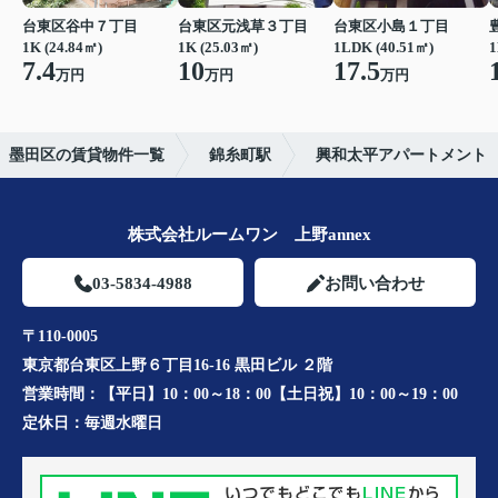
台東区谷中７丁目
台東区元浅草３丁目
台東区小島１丁目
1K (24.84㎡)
1K (25.03㎡)
1LDK (40.51㎡)
1
7.4
10
17.5
万円
万円
万円
墨田区の賃貸物件一覧
錦糸町駅
興和太平アパートメント
株式会社ルームワン 上野annex
03-5834-4988
お問い合わせ
〒110-0005
東京都台東区上野６丁目16-16 黒田ビル ２階
営業時間：
【平日】10：00～18：00【土日祝】10：00～19：00
定休日：
毎週水曜日