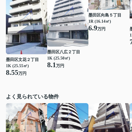
墨田区向島５丁目
1R (16.14㎡)
6.9
万円
1
墨田区八広２丁目
1K (25.50㎡)
墨田区文花２丁目
8.1
1K (25.55㎡)
万円
8.55
万円
よく見られている物件