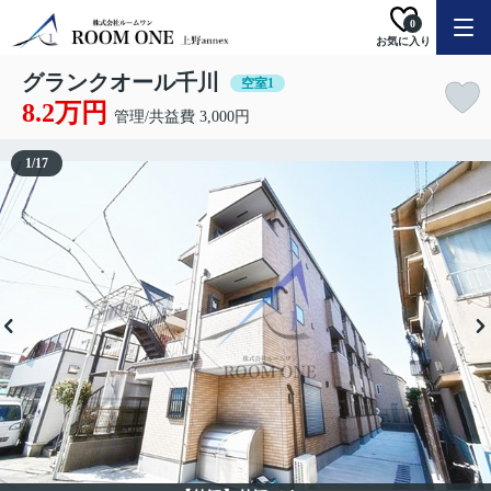
0
お気に入り
グランクオール千川
空室1
8.2万円
管理/共益費 3,000円
1
/
17