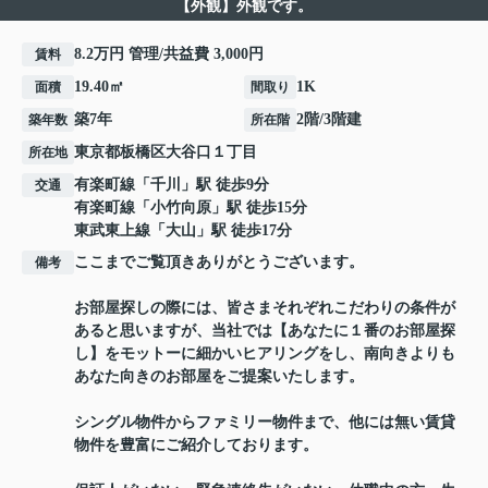
【外観】外観です。
8.2万円 管理/共益費 3,000円
賃料
19.40㎡
1K
面積
間取り
築7年
2階/3階建
築年数
所在階
東京都
板橋区
大谷口
１丁目
所在地
有楽町線
「
千川
」駅 徒歩9分
交通
有楽町線
「
小竹向原
」駅 徒歩15分
東武東上線
「
大山
」駅 徒歩17分
ここまでご覧頂きありがとうございます。
備考
お部屋探しの際には、皆さまそれぞれこだわりの条件が
あると思いますが、当社では【あなたに１番のお部屋探
し】をモットーに細かいヒアリングをし、南向きよりも
あなた向きのお部屋をご提案いたします。
シングル物件からファミリー物件まで、他には無い賃貸
物件を豊富にご紹介しております。