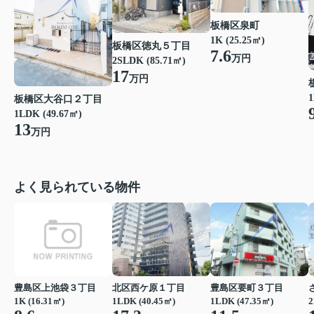
板橋区泉町
1K (25.25㎡)
板橋区徳丸５丁目
7.6
万円
2SLDK (85.71㎡)
17
万円
1
板橋区大谷口２丁目
1LDK (49.67㎡)
13
万円
よく見られている物件
豊島区上池袋３丁目
北区西ケ原１丁目
豊島区要町３丁目
1K (16.31㎡)
1LDK (40.45㎡)
1LDK (47.35㎡)
2