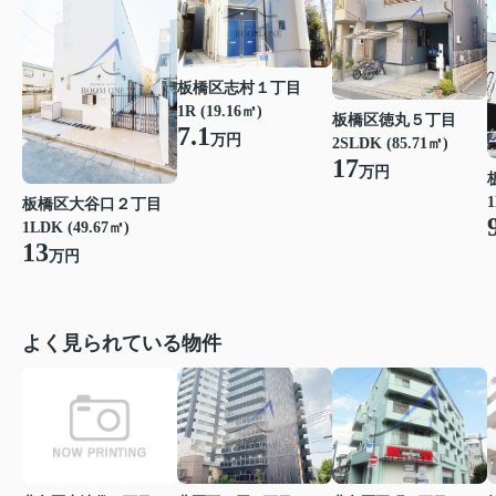
板橋区志村１丁目
1R (19.16㎡)
板橋区徳丸５丁目
7.1
万円
2SLDK (85.71㎡)
17
万円
1
板橋区大谷口２丁目
1LDK (49.67㎡)
13
万円
よく見られている物件