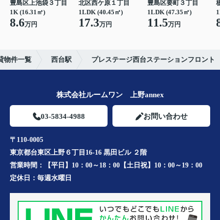
豊島区上池袋３丁目
北区西ケ原１丁目
豊島区要町３丁目
1K (16.31㎡)
1LDK (40.45㎡)
1LDK (47.35㎡)
1
8.6
17.3
11.5
万円
万円
万円
貸物件一覧
西台駅
プレステージ西台ステーションフロント
株式会社ルームワン 上野annex
03-5834-4988
お問い合わせ
〒110-0005
東京都台東区上野６丁目16-16 黒田ビル ２階
営業時間：
【平日】10：00～18：00【土日祝】10：00～19：00
定休日：
毎週水曜日