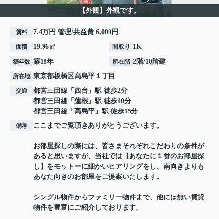
【外観】外観です。
7.4万円 管理/共益費 6,000円
賃料
19.96㎡
1K
面積
間取り
築18年
2階/10階建
築年数
所在階
東京都
板橋区
高島平
１丁目
所在地
都営三田線
「
西台
」駅 徒歩2分
交通
都営三田線
「
蓮根
」駅 徒歩10分
都営三田線
「
高島平
」駅 徒歩15分
ここまでご覧頂きありがとうございます。
備考
お部屋探しの際には、皆さまそれぞれこだわりの条件が
あると思いますが、当社では【あなたに１番のお部屋探
し】をモットーに細かいヒアリングをし、南向きよりも
あなた向きのお部屋をご提案いたします。
シングル物件からファミリー物件まで、他には無い賃貸
物件を豊富にご紹介しております。